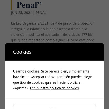
Penal”
JUN 25, 2021
|
PENAL
La Ley Orgánica 8/2021, de 4 de junio, de protección
integral a la infancia y la adolescencia frente a la
violencia, modifica el apartado 1 del artículo 177 bis,
que queda redactado como sigue: «1. Será castigado
con la pena de cinco a ocho años de prisión como reo
Cookies
de...
Usamos cookies. Si te parece bien, simplemente
haz clic en «Aceptar todo». También puedes elegir
qué tipo de cookies quieres haciendo clic en
«Ajustes».
Lee nuestra política de cookies