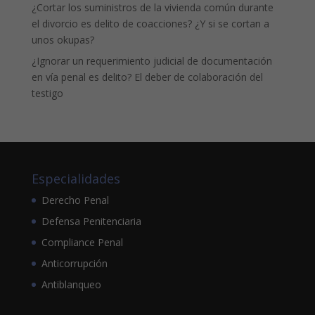
¿Cortar los suministros de la vivienda común durante
el divorcio es delito de coacciones? ¿Y si se cortan a
unos okupas?
¿Ignorar un requerimiento judicial de documentación
en vía penal es delito? El deber de colaboración del
testigo
Especialidades
Derecho Penal
Defensa Penitenciaria
Compliance Penal
Anticorrupción
Antiblanqueo