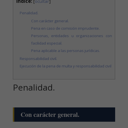
Índice:
[
ocultar
]
Penalidad.
Con carácter general.
Pena en caso de comisión imprudente.
Personas, entidades u organizaciones con
facilidad especial.
Pena aplicable a las personas jurídicas.
Responsabilidad civil.
Ejecución de la pena de multa y responsabilidad civil
Penalidad.
Con carácter general.