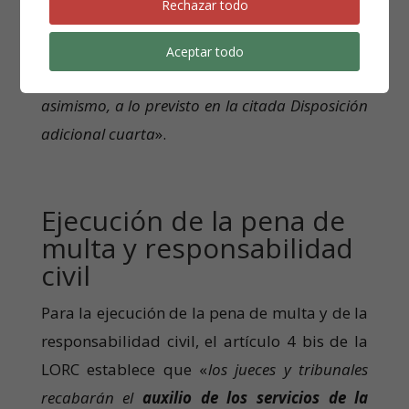
contenidas en la disposición adicional cuarta
Rechazar todo
de esta Ley.
Aceptar todo
Respecto de la deuda aduanera se estará,
asimismo, a lo previsto en la citada Disposición
adicional cuarta
».
Ejecución de la pena de
multa y responsabilidad
civil
Para la ejecución de la pena de multa y de la
responsabilidad civil, el artículo 4 bis de la
LORC establece que «
los jueces y tribunales
recabarán el
auxilio de los servicios de la