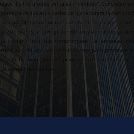
agos ilícitos u otras ventajas indebidas”. Concretamen
parencia de sus actividades de lucha contra la corrupció
das a adoptar cabe incluir la asunción de compromisos 
 la extorsión, y la divulgación de los sistemas de gesti
ra cumplir con sus compromisos. La empresa deb
rtura y el diálogo con los ciudadanos para promover su
n la lucha contra la corrupción y la extorsión” (Líneas D
esas multinacionales).