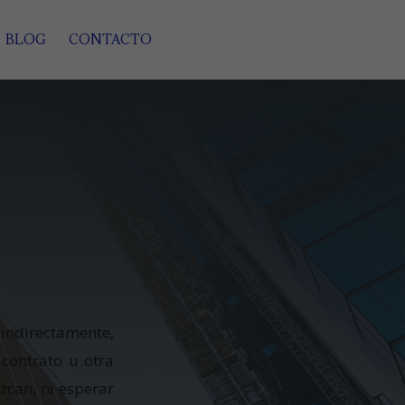
BLOG
CONTACTO
 indirectamente,
 contrato u otra
zcan, ni esperar