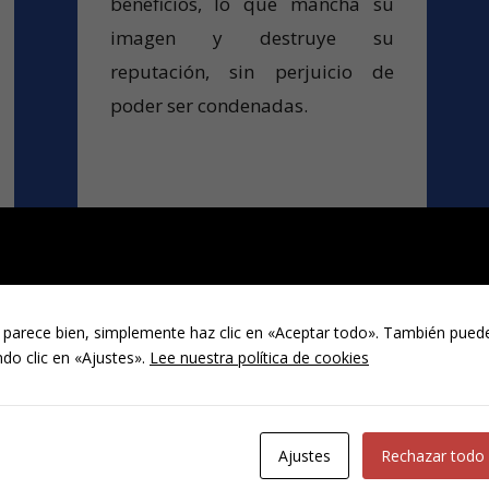
beneficios, lo que mancha su
imagen y destruye su
reputación, sin perjuicio de
poder ser condenadas.
 parece bien, simplemente haz clic en «Aceptar todo». También puede
do clic en «Ajustes».
Lee nuestra política de cookies
Ajustes
Rechazar todo