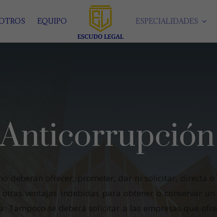
SOTROS
EQUIPO
ESPECIALIDADES
Anticorrupción
o deberán ofrecer, prometer, dar ni solicitar, directa o
u otras ventajas indebidas para obtener o conservar un
ma. Tampoco se deberá solicitar a las empresas que ofre