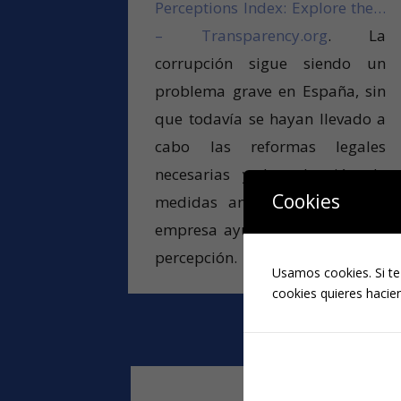
Perceptions Index: Explore the…
– Transparency.org
.
La
corrupción sigue siendo un
problema grave en España, sin
que todavía se hayan llevado a
cabo las reformas legales
necesarias y la adopción de
Cookies
medidas anticorrupción en la
empresa ayudaría a una mejor
percepción.
Usamos cookies. Si te
cookies quieres hacien