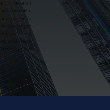
te (…), “deberán
n y la extorsión.
públicos contra
ón adoptados por
erá, asimismo,
 sensibilización
irectrices de la