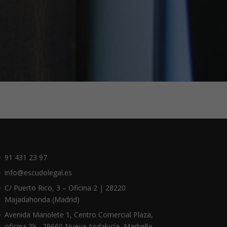
91 431 23 97
info@escudolegal.es
C/ Puerto Rico, 3 – Oficina 2 | 28220
Majadahonda (Madrid)
Avenida Manolete 1, Centro Comercial Plaza,
oficina 3b , 29660 Nueva Andalucía, Marbella