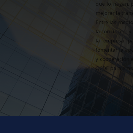
que lo hagan, p
mejorar la trans
Entre las medi
la corrupción y
la empresa pa
fomentar la ape
y cooperación e
OCDE para empr