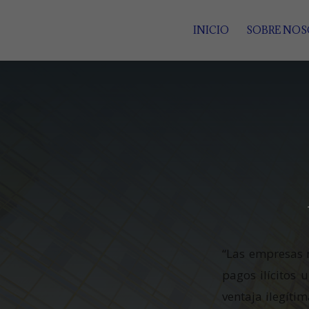
INICIO
SOBRE NO
“Las empresas n
pagos ilícitos 
ventaja ilegíti