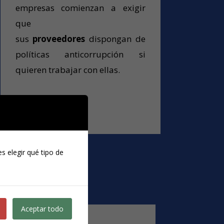
empresas comienzan a exigir
que
sus
proveedores
dispongan de
políticas anticorrupción si
quieren trabajar con ellas.
s elegir qué tipo de
Aceptar todo