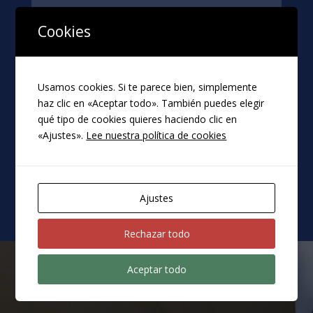
de
audio
Cookies
Si quieres proteger tu empresa y
Usamos cookies. Si te parece bien, simplemente
tener una robusta cultura de
haz clic en «Aceptar todo». También puedes elegir
cumplimiento, no dudes en
qué tipo de cookies quieres haciendo clic en
ponerte en contacto con nosotros
«Ajustes».
Lee nuestra política de cookies
Si buscas que tu empresa sea íntegra, somos
lo que estás buscando
Ajustes
Rechazar todo
Aceptar todo