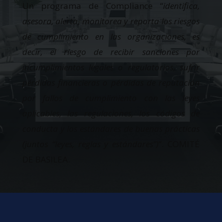
Un programa de Compliance “
identifica,
asesora, alerta, monitorea y reporta los riesgos
de cumplimiento en las organizaciones, es
decir, el riesgo de recibir sanciones por
incumplimientos legales o regulatorios, sufrir
pérdidas financieras o pérdidas de reputación
por fallos de cumplimiento con las leyes
aplicables, las regulaciones, los códigos de
conducta y los estándares de buenas prácticas
(juntos “leyes, reglas y estándares”)
”. COMITÉ
DE BASILEA.