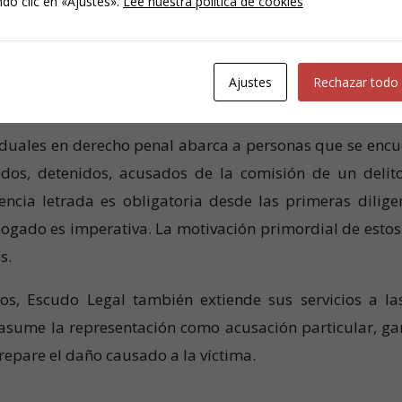
do clic en «Ajustes».
Lee nuestra política de cookies
Ajustes
Rechazar todo
 Penal
viduales en derecho penal abarca a personas que se encu
ados, detenidos, acusados de la comisión de un delit
encia letrada es obligatoria desde las primeras dilige
gado es imperativa. La motivación primordial de estos c
les.
s, Escudo Legal también extiende sus servicios a las
o asume la representación como acusación particular, 
 repare el daño causado a la víctima.