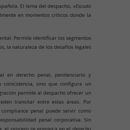
española. El lema del despacho, «
Escudo
almente en momentos críticos donde la
ntal. Permite identificar los segmentos
s, la naturaleza de los desafíos legales
al en derecho penal, penitenciario y
coincidencia, sino que configura un
egración permite al despacho ofrecer un
ueden transitar entre estas áreas. Por
 compliance penal puede servir como
esponsabilidad penal corporativa. Sin
a, el proceso se enmarca en el derecho