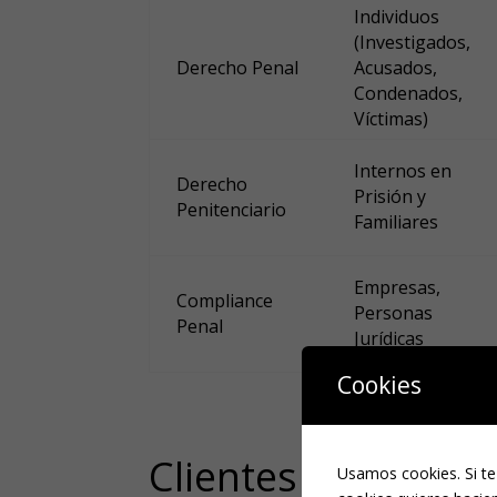
Individuos
(Investigados,
Derecho Penal
Acusados,
Condenados,
Víctimas)
Internos en
Derecho
Prisión y
Penitenciario
Familiares
Empresas,
Compliance
Personas
Penal
Jurídicas
Cookies
Clientes Derecho 
Usamos cookies. Si te