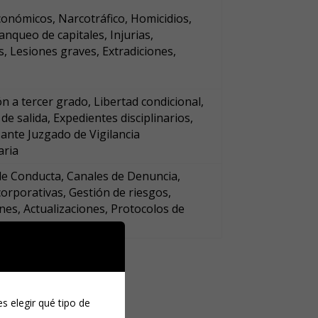
conómicos, Narcotráfico, Homicidios,
lanqueo de capitales, Injurias,
, Lesiones graves, Extradiciones,
n a tercer grado, Libertad condicional,
de salida, Expedientes disciplinarios,
ante Juzgado de Vigilancia
iaria
e Conducta, Canales de Denuncia,
 corporativas, Gestión de riesgos,
nes, Actualizaciones, Protocolos de
s elegir qué tipo de