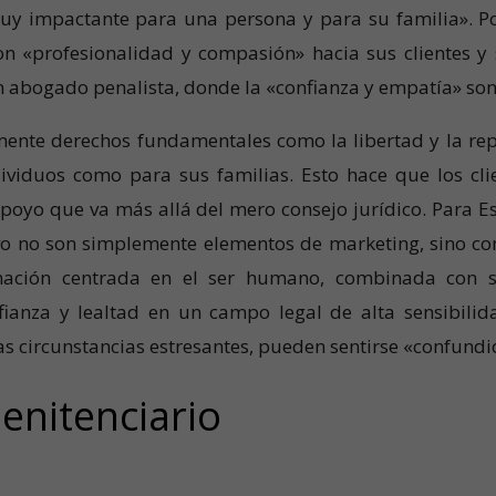
muy impactante para una persona y para su familia». Por
 «profesionalidad y compasión» hacia sus clientes y s
un abogado penalista, donde la «confianza y empatía» so
mente derechos fundamentales como la libertad y la repu
viduos como para sus familias. Esto hace que los cli
oyo que va más allá del mero consejo jurídico. Para Esc
o no son simplemente elementos de marketing, sino c
imación centrada en el ser humano, combinada con su
fianza y lealtad en un campo legal de alta sensibili
las circunstancias estresantes, pueden sentirse «confund
enitenciario