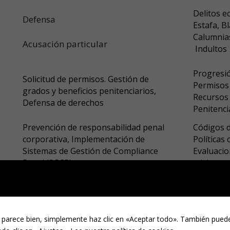
Delitos e
Defensa
Estafa, B
Calumnias
Acusación particular
Indultos
Progresió
Solicitud de permisos. Gestión de
Permisos 
grados y beneficios penitenciarios,
Recursos 
Defensa de derechos
Penitenc
Prevención de responsabilidad penal
Códigos d
corporativa, Implementación de
Políticas
Sistemas de Gestión de Compliance
Evaluacio
Penal (SGCP)
crisis
Penal
 parece bien, simplemente haz clic en «Aceptar todo». También puede