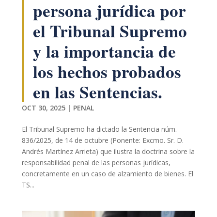
persona jurídica por
el Tribunal Supremo
y la importancia de
los hechos probados
en las Sentencias.
Necesarias
Estas
cookies no
OCT 30, 2025
|
PENAL
son
opcionales.
El Tribunal Supremo ha dictado la Sentencia núm.
Son
836/2025, de 14 de octubre (Ponente: Excmo. Sr. D.
necesarias
para que
Andrés Martínez Arrieta) que ilustra la doctrina sobre la
funcione la
responsabilidad penal de las personas jurídicas,
web.
concretamente en un caso de alzamiento de bienes. El
TS...
Estadísticas
Para que