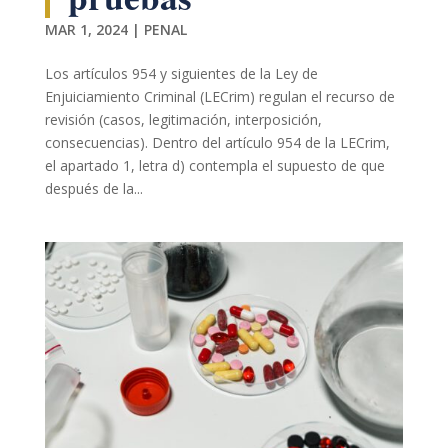
MAR 1, 2024
|
PENAL
Marketing
Al compartir tus
Los artículos 954 y siguientes de la Ley de
intereses y
comportamiento
Enjuiciamiento Criminal (LECrim) regulan el recurso de
mientras visitas
revisión (casos, legitimación, interposición,
nuestro sitio,
consecuencias). Dentro del artículo 954 de la LECrim,
aumentas la
el apartado 1, letra d) contempla el supuesto de que
posibilidad de
después de la...
ver contenido y
ofertas
personalizados.