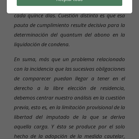
la que sólo obliga a hacer acto de presencia
cada quince días. Cuestión distinta es que esa
pauta de cumplimiento resulte decisiva para la
determinación del quantum del abono en la
liquidación de condena.
En suma, más que un problema relacionado
con la incidencia que las sucesivas obligaciones
de comparecer puedan llegar a tener en el
derecho a la libre elección de residencia,
debemos centrar nuestro análisis en la cuestión
previa, esto es, en la limitación provisional de la
libertad del imputado de la que se deriva
aquella carga. Y ésta se produce por el solo
hecho de la adopción de la medida cautelar,