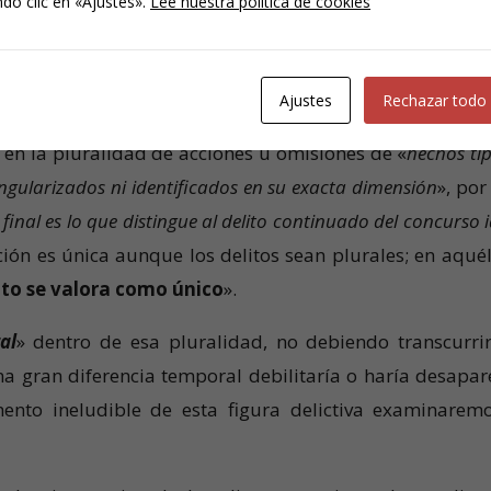
do clic en «Ajustes».
Lee nuestra política de cookies
octubre (
Ponente: Excmo. Sr. D. Ángel Luis Hurtado Adrián
Ajustes
Rechazar todo
e en la pluralidad de acciones u omisiones de «
hechos típ
ingularizados ni identificados en su exacta dimensión
», por
final es lo que distingue al delito continuado del concurso 
cción es única aunque los delitos sean plurales; en aqué
lito se valora como único
».
al
» dentro de esa pluralidad, no debiendo transcurri
a gran diferencia temporal debilitaría o haría desapar
ento ineludible de esta figura delictiva examinarem