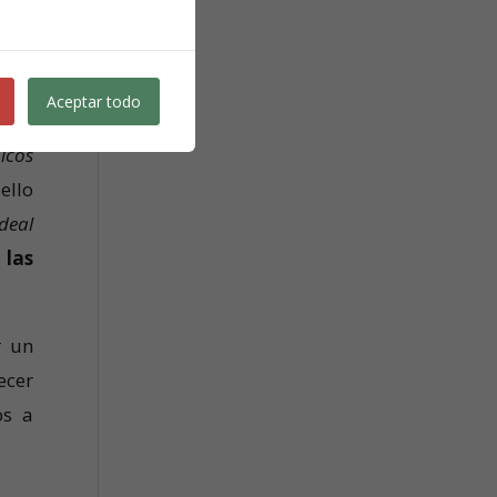
) los
Aceptar todo
icos
 ello
ideal
l
las
r un
ecer
os a