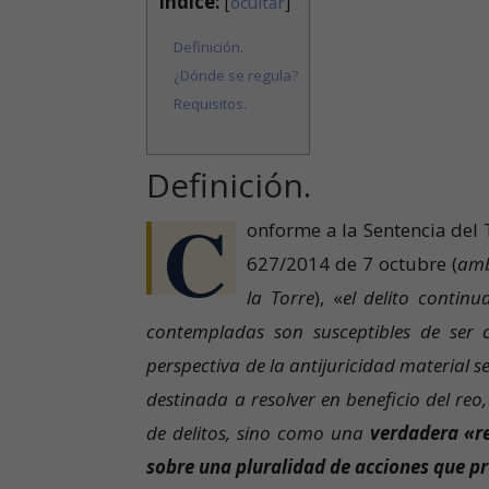
Índice:
[
ocultar
]
Definición.
¿Dónde se regula?
Requisitos.
Definición.
C
onforme a la Sentencia del
627/2014 de 7 octubre (
amb
la Torre
), «
el delito contin
contempladas son susceptibles de ser 
perspectiva de la antijuricidad material 
destinada a resolver en beneficio del re
de delitos, sino como una
verdadera «re
sobre una pluralidad de acciones que p