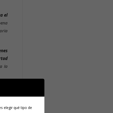
a el
pena
oria
enes
rtad
a la
s elegir qué tipo de
e se