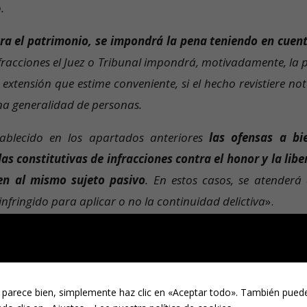
.
tra el patrimonio, se impondrá la pena teniendo en cuent
nfracciones el Juez o Tribunal impondrá, motivadamente, la 
extensión que estime conveniente, si el hecho revistiere not
na generalidad de personas.
ablecido en los apartados anteriores
las ofensas a bi
s constitutivas de infracciones contra el honor y la libe
en al mismo sujeto pasivo
. En estos casos, se atenderá 
infringido para aplicar o no la continuidad delictiva
».
 parece bien, simplemente haz clic en «Aceptar todo». También puede
can por la jurisprudencia del Tribunal Supremo y qu