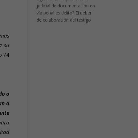
judicial de documentación en
vía penal es delito? El deber
de colaboración del testigo
 más
a su
lo 74
do o
an a
ante
para
itad