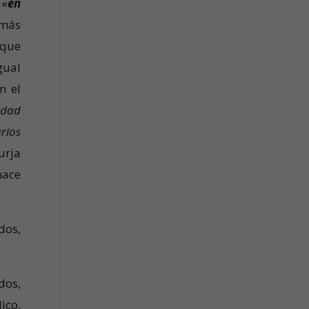
 «
en
 más
nque
gual
n el
idad
rios
urja
hace
dos,
dos,
ico,