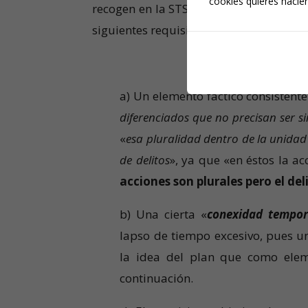
cookies quieres hacien
recogen en la STS nº 759/2021, de 7 de 
siguientes requisitos:
a) Un elemento fáctico consistent
diferenciados que no precisan ser s
«
esa pluralidad dentro de la unidad 
de delitos
», ya que «en éstos la a
acciones son plurales pero el de
b) Una cierta «
conexidad tempor
lapso de tiempo excesivo, pues un
la idea del plan que como elem
continuación.