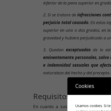
inferior de la pena superior en grado
2. Si se tratare de
infracciones con
perjuicio total causado
. En estas i
superior en uno o dos grados, en la 
gravedad y hubiere perjudicado a u
3. Quedan
exceptuadas
de lo est
eminentemente personales, salvo la
e indemnidad sexuales que afect
naturaleza del hecho y del precepto 
Cookies
Requisitos.
Usamos cookies. Si te
En cuanto a sus requisitos, se desta