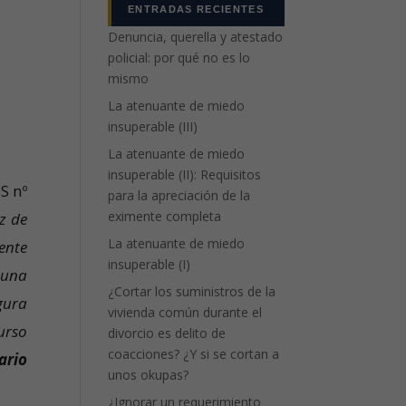
ENTRADAS RECIENTES
Denuncia, querella y atestado
policial: por qué no es lo
mismo
La atenuante de miedo
insuperable (III)
La atenuante de miedo
insuperable (II): Requisitos
S nº
para la apreciación de la
eximente completa
z de
La atenuante de miedo
ente
insuperable (I)
 una
¿Cortar los suministros de la
gura
vivienda común durante el
urso
divorcio es delito de
coacciones? ¿Y si se cortan a
ario
unos okupas?
¿Ignorar un requerimiento