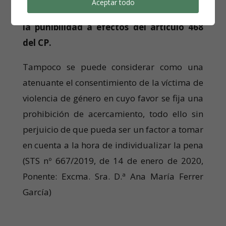
Aceptar todo
El consentimiento de la mujer no excluye
la punibilidad a efectos del artículo 468
del CP.
Tampoco se puede considerar como una
atenuante el consentimiento de la víctima de
violencia de género en cuyo favor se fija una
prohibición de acercamiento, todo ello sin
perjuicio de que pueda ser un factor a tomar
en cuenta a la hora de individualizar la pena
(STS nº 667/2019, de 14 de enero de 2020,
Ponente: Excma. Sra. D.ª Ana María Ferrer
García)