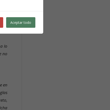
isas
emos
Aceptar todo
a lo
ue no
e en
glas
eto,
icha