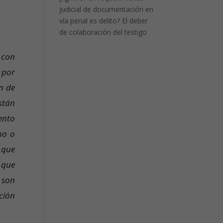
judicial de documentación en
vía penal es delito? El deber
de colaboración del testigo
 con
 por
in de
stán
ento
ho o
 que
 que
 son
ción