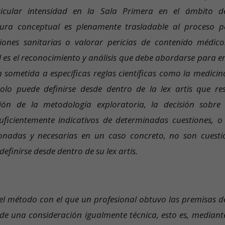
icular intensidad en la Sala Primera en el ámbito d
ctura conceptual es plenamente trasladable al proceso p
ones sanitarias o valorar pericias de contenido médico
l es el reconocimiento y análisis que debe abordarse para em
n sometida a específicas reglas científicas como la medicina
olo puede definirse desde dentro de la lex artis que res
ión de la metodología exploratoria, la decisión sobre
suficientemente indicativos de determinadas cuestiones, o
onadas y necesarias en un caso concreto, no son cuesti
 definirse desde dentro de su lex artis.
el método con el que un profesional obtuvo las premisas d
e una consideración igualmente técnica, esto es, mediant