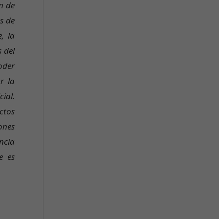
n de
es de
, la
 del
oder
r la
ial.
ctos
ones
encia
e es