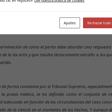
do clic en «Ajustes».
Lee nuestra política de cookies
amar las aclaraciones o ampliaciones que considere prec
resulte oscuro, incompleto o contradictorio sobre estos extr
Ajustes
Rechazar todo
eterminación de cómo el perito debe abordar una respuesta 
e de la lex artis y que resulta técnicamente extraño a los q
uerido.
a de forma constante por el Tribunal Supremo, especialment
 la praxis médica, se ha definido como el conjunto de re
al adecuada en función de las circunstancias del caso concr
stado de la ciencia en el momento de los hechos. Y aunque d