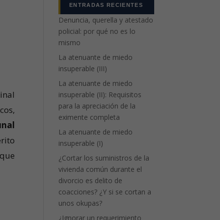
ENTRADAS RECIENTES
Denuncia, querella y atestado
policial: por qué no es lo
mismo
La atenuante de miedo
insuperable (III)
La atenuante de miedo
inal
insuperable (II): Requisitos
para la apreciación de la
cos,
eximente completa
unal
La atenuante de miedo
rito
insuperable (I)
 que
¿Cortar los suministros de la
vivienda común durante el
divorcio es delito de
coacciones? ¿Y si se cortan a
unos okupas?
¿Ignorar un requerimiento