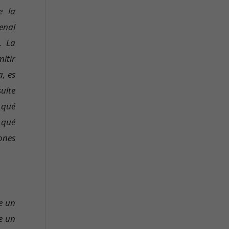
e la
enal
. La
itir
, es
ulte
 qué
 qué
ones
e un
e un