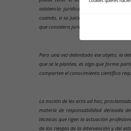
cookies quieres hacien
asistencia jurídica puede también recl
cuando, a su juicio, el informe pericial 
que considera jurídicamente relevantes.
Pero una vez delimitado ese objeto, la d
que se le plantea, es algo que forma part
comparten el conocimiento científico req
La noción de lex artis ad hoc, proclamad
materia de responsabilidad derivada de
técnicas que rigen la actuación profesion
de los riesgos de la intervención y del e