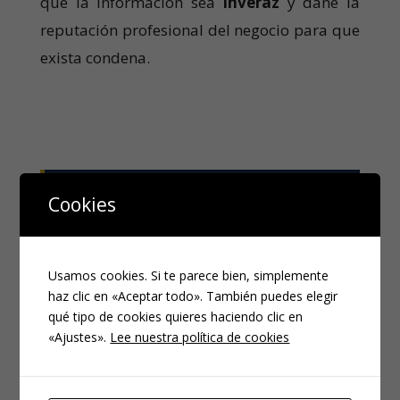
que la información sea
inveraz
y dañe la
reputación profesional del negocio para que
exista condena.
VÍA PENAL: Delito de Injurias y
Cookies
delito de Calumnias
El riesgo real aparece cuando la crítica se
Usamos cookies. Si te parece bien, simplemente
convierte en un posible delito. Podríamos
haz clic en «Aceptar todo». También puedes elegir
qué tipo de cookies quieres haciendo clic en
distinguir dos figuras clave:
«Ajustes».
Lee nuestra política de cookies
1. El delito de Injurias