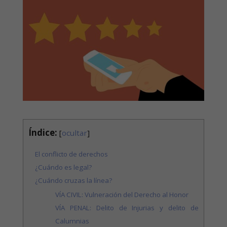
Índice:
[
ocultar
]
El conflicto de derechos
¿Cuándo es legal?
¿Cuándo cruzas la línea?
VÍA CIVIL: Vulneración del Derecho al Honor
VÍA PENAL: Delito de Injurias y delito de
Calumnias