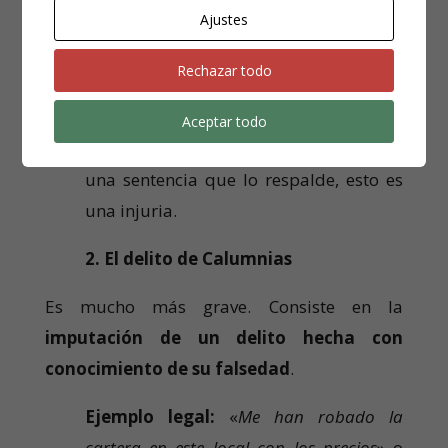
Se produce cuando se vierten expresiones
Ajustes
que lesionan la dignidad del dueño del
negocio o menoscaban su fama.
Rechazar todo
Ejemplo legal:
«
El dueño es un
Aceptar todo
sinvergüenza y un delincuente
». Si no hay
una sentencia que lo respalde, esto es
una injuria.
2. El delito de Calumnias
Es mucho más grave. Consiste en la
imputación de un delito hecha con
conocimiento de su falsedad
.
Ejemplo legal:
«
Me han robado la
cartera en este local con los precios
» o