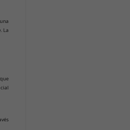
 una
. La
nque
cial
avés