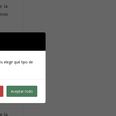
e la
timó
ltad
 las
s elegir qué tipo de
como
endo
os.
Aceptar todo
e la