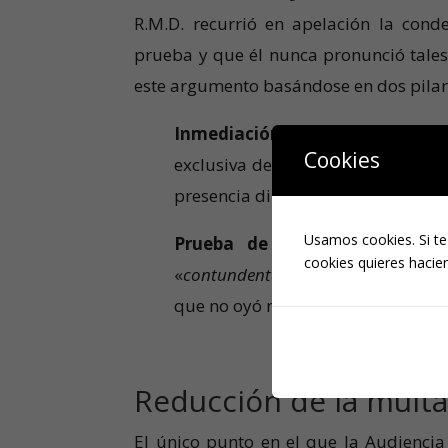
R.M.D. recurrió en apelación la con
prueba y que él nunca pronunció tales
este argumento basándose en dos pilar
Inmediación Judicial:
La Audienci
Cookies
exclusiva de valorar las pruebas (
presencia directamente.
Usamos cookies. Si te
Prueba de cargo suficiente:
L
cookies quieres hacien
«
contundente
». Además, aunque el
que no oyó nada, sí confirmó que ex
Reducción de la mult
El único punto en el que la Audiencia 