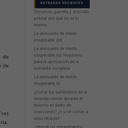
ENTRADAS RECIENTES
Denuncia, querella y atestado
policial: por qué no es lo
mismo
La atenuante de miedo
insuperable (III)
La atenuante de miedo
insuperable (II): Requisitos
l de
para la apreciación de la
e de
eximente completa
La atenuante de miedo
insuperable (I)
¿Cortar los suministros de la
vivienda común durante el
divorcio es delito de
coacciones? ¿Y si se cortan a
Tras
unos okupas?
rla.
¿Ignorar un requerimiento