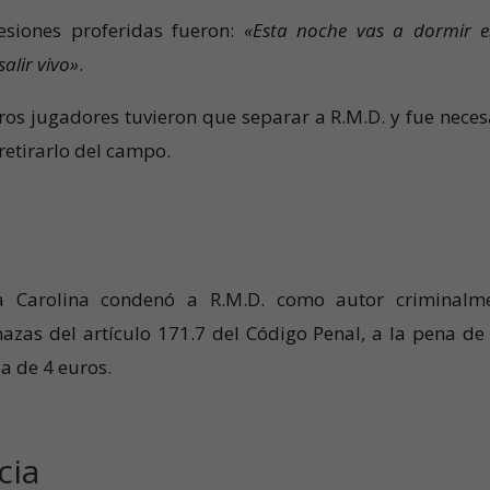
esiones proferidas fueron:
«Esta noche vas a dormir e
alir vivo»
.
tros jugadores tuvieron que separar a R.M.D. y fue neces
 retirarlo del campo.
a Carolina condenó a R.M.D. como autor criminalm
azas del artículo 171.7 del Código Penal, a la pena de
a de 4 euros.
cia