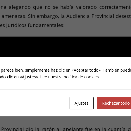
dena alegando que no se había valorado correctament
 amenazas. Sin embargo, la Audiencia Provincial deses
es jurídicos fundamentales:
a recordó que el juez de instancia es quien tiene la facu
testimonios, gestos, seguridad al hablar) porque es quien
 parece bien, simplemente haz clic en «Aceptar todo». También puede
a declaración de la denunciante fue calificada 
do clic en «Ajustes».
Lee nuestra política de cookies
 presidente del club del R.M.D. intentó exculparlo dici
istió un altercado físico que obligó a intervenir a tercer
Ajustes
Rechazar todo
a
Provincial dio la razón al apelante fue en la cuantía d