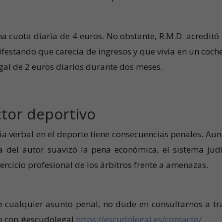
a cuota diaria de 4 euros. No obstante, R.M.D. acreditó
ifestando que carecía de ingresos y que vivía en un coche
gal de 2 euros diarios durante dos meses.
ctor deportivo
cia verbal en el deporte tiene consecuencias penales. Au
 del autor suavizó la pena económica, el sistema judi
jercicio profesional de los árbitros frente a amenazas.
n cualquier asunto penal, no dude en consultarnos a tr
to con #escudolegal
https://escudolegal.es/contacto/