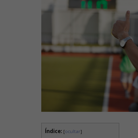
Índice:
[
ocultar
]