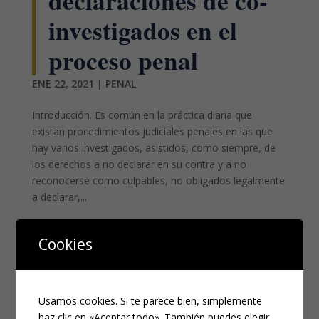
declaraciones de co-
investigados en el
proceso penal
ENE 22, 2021
|
PENAL
Introducción. Es común en la práctica diaria que
existan procedimientos judiciales penales en las que
hay varios investigados, asistidos, como siempre, de
los derechos a no declarar en su contra y a no
reconocerse como culpables, no obligados legalmente
a declarar,...
Cookies
¿NECESITAS UN ABOGADO?
Los campos marcados con
*
son obligatorios
Nombre
*
Usamos cookies. Si te parece bien, simplemente
haz clic en «Aceptar todo». También puedes elegir