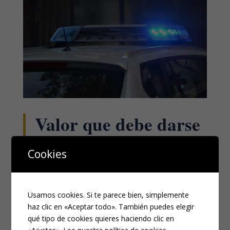
Valor que debe darse
al atestado policial y
Cookies
las declaraciones que
en la misma se
Usamos cookies. Si te parece bien, simplemente
contienen. Especial
haz clic en «Aceptar todo». También puedes elegir
qué tipo de cookies quieres haciendo clic en