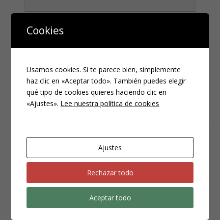
Teléfono
*
Cookies
Usamos cookies. Si te parece bien, simplemente
haz clic en «Aceptar todo». También puedes elegir
qué tipo de cookies quieres haciendo clic en
«Ajustes».
Lee nuestra política de cookies
CATEGORÍAS
Ajustes
Compliance
Rechazar todo
Noticias
Penal
Aceptar todo
Penitenciario
Uncategorized