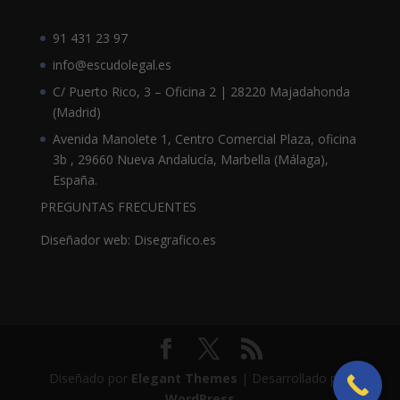
91 431 23 97
info@escudolegal.es
C/ Puerto Rico, 3 – Oficina 2 | 28220 Majadahonda
(Madrid)
Avenida Manolete 1, Centro Comercial Plaza, oficina
3b , 29660 Nueva Andalucía, Marbella (Málaga),
España.
PREGUNTAS FRECUENTES
Diseñador web: Disegrafico.es
Diseñado por
Elegant Themes
| Desarrollado por
WordPress