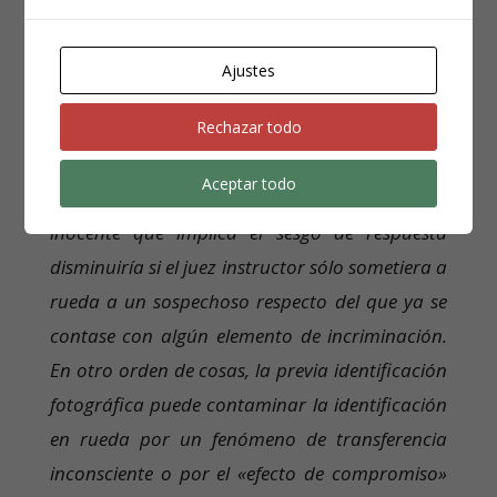
Ajustes
Respecto de las
variables del sistema
, ha de
Rechazar todo
partirse de que las ruedas producen un sesgo
de respuesta, tendente a identificar a alguien. El
Aceptar todo
riesgo de identificación de un sospechoso
inocente que implica el sesgo de respuesta
disminuiría si el juez instructor sólo sometiera a
rueda a un sospechoso respecto del que ya se
contase con algún elemento de incriminación.
En otro orden de cosas, la previa identificación
fotográfica puede contaminar la identificación
en rueda por un fenómeno de transferencia
inconsciente o por el «efecto de compromiso»