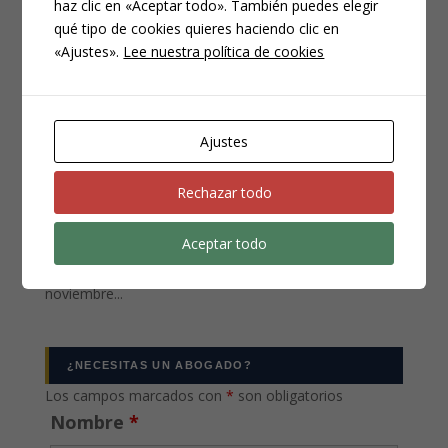
conversaciones
haz clic en «Aceptar todo». También puedes elegir
qué tipo de cookies quieres haciendo clic en
telefónicas con
«Ajustes».
Lee nuestra política de cookies
terceros?
DIC 10, 2020
|
PENAL
Ajustes
Respuesta. Puedes grabar tus conversaciones con
Rechazar todo
otros con alguna excepción, pero no se pueden grabar
las conversaciones de otros sin la debida autorización
Aceptar todo
judicial. Excepciones. La reciente Sentencia del
Tribunal Supremo (STS) nº 623/2020, de 19 de
noviembre...
¿NECESITAS UN ABOGADO?
Los campos marcados con
*
son obligatorios
Nombre
*