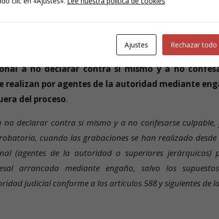
do clic en «Ajustes».
Lee nuestra política de cookies
se al núcleo íntimo de la intimidad personal o familiar de
Ajustes
Rechazar todo
ional a no declarar contra sí mismo y a no confes
i se realizan por agentes de la autoridad mediante en
uera del proceso
.
 no declarar contra si mismo y a no confesarse culpable, 
robatoria, cuando las grabaciones se han realizado desde
onal (agentes de la autoridad o superiores jerárquicos) 
cesal arrancada mediante engaño, salvo los supuesto
idad judicial conforme a los artículos 588 y siguientes de l