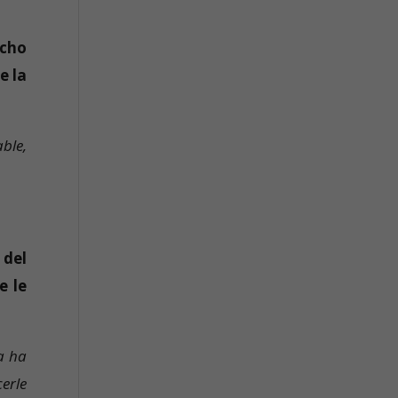
echo
e la
ble,
 del
e le
a ha
erle