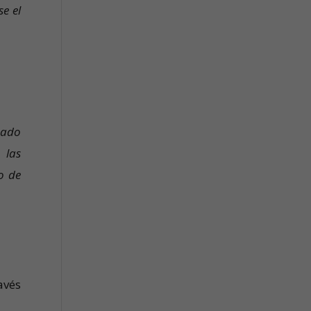
e el
.
pado
 las
o de
avés