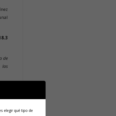
ínez
unal
18.3
o de
 las
s elegir qué tipo de
e el