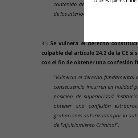
cookies quieres hacien
contenido de la conversación afecta
de los interlocutores
”.
3º)
Se vulnera el derecho constituc
culpable del artículo 24.2 de la CE s
con el fin de obtener una confesión f
“
Vulneran el derecho fundamental a
consecuencia incurren en nulidad p
posición de superioridad instituci
obtener una confesión extrapro
grabaciones autorizadas por la autor
de Enjuiciamiento Criminal
”.