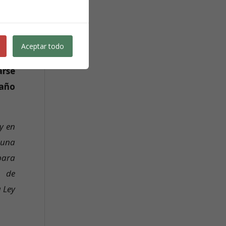
 uno
Aceptar todo
arse
gaño
y en
 una
para
s de
a Ley