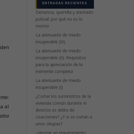
ENTRADAS RECIENTES
Denuncia, querella y atestado
policial: por qué no es lo
mismo
La atenuante de miedo
insuperable (III)
eden
La atenuante de miedo
insuperable (II): Requisitos
para la apreciación de la
eximente completa
La atenuante de miedo
insuperable (I)
¿Cortar los suministros de la
nte:
vivienda común durante el
a al
divorcio es delito de
raba
coacciones? ¿Y si se cortan a
unos okupas?
¿Ignorar un requerimiento