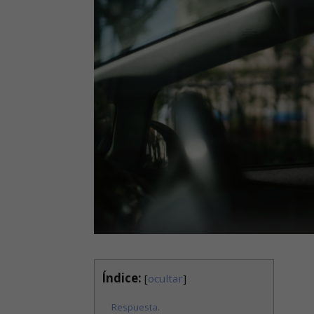
Índice:
[
ocultar
]
Respuesta.