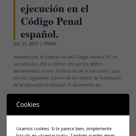
ejecución en el
Código Penal
español.
DIC 21, 2021
|
PENAL
Introducción. El capítulo VII del Código Penal (CP), en
sus artículos 258 a 258 ter, recoge los delitos
denominados como “frustración de la ejecución”, que
son los siguientes: Dentro de los delitos de frustración
de la ejecución se incluyen: El alzamiento de...
Cookies
¿NECESITAS UN ABOGADO?
Los campos marcados con
*
son obligatorios
Nombre
*
Usamos cookies. Si te parece bien, simplemente
haz clic en «Aceptar todo». También puedes elegir