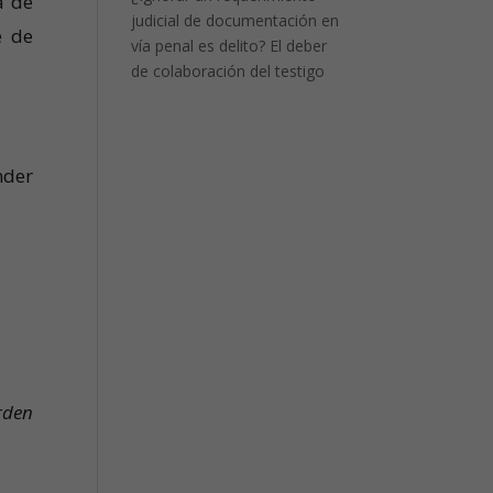
a de
judicial de documentación en
e de
vía penal es delito? El deber
de colaboración del testigo
nder
rden