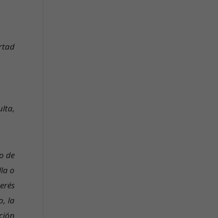
rtad
lta,
o de
la o
erés
, la
ción