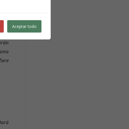
Aceptar todo
arán
isma
iere
dará