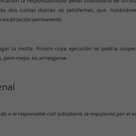
licación la responsabilidad penal subsidiaria de un dí
ada dos cuotas diarias no satisfechas, que, tratándos
e localización permanente.
agar la multa. Prisión cuya ejecución se podría suspe
, pero mejor no arriesgarse.
enal
do o el responsable civil subsidiario se imputarán por el o