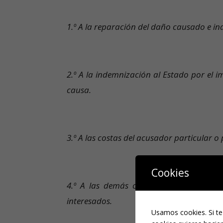
1.º A la reparación del daño causado e in
2.º A la indemnización al Estado por el 
causa.
3.º A las costas del acusador particular 
Cookies
4.º A las demás costas procesales, inclu
interesados.
Usamos cookies. Si te