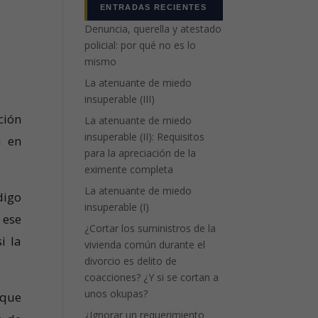
ENTRADAS RECIENTES
Denuncia, querella y atestado
policial: por qué no es lo
mismo
La atenuante de miedo
insuperable (III)
ción
La atenuante de miedo
insuperable (II): Requisitos
a en
para la apreciación de la
eximente completa
La atenuante de miedo
digo
insuperable (I)
 ese
¿Cortar los suministros de la
i la
vivienda común durante el
divorcio es delito de
coacciones? ¿Y si se cortan a
unos okupas?
 que
¿Ignorar un requerimiento