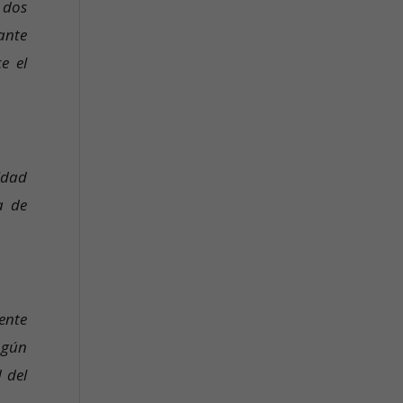
 dos
ante
e el
idad
a de
ente
ngún
 del