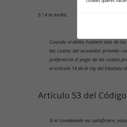
cookies quieres hacien
5.º A la multa.
Cuando el delito hubiere sido de los
las costas del acusador privado co
preferencia el pago de las costas pr
el artículo 14 de la Ley del Estatuto d
Artículo 53 del Código
Si el condenado no satisficiere, vo