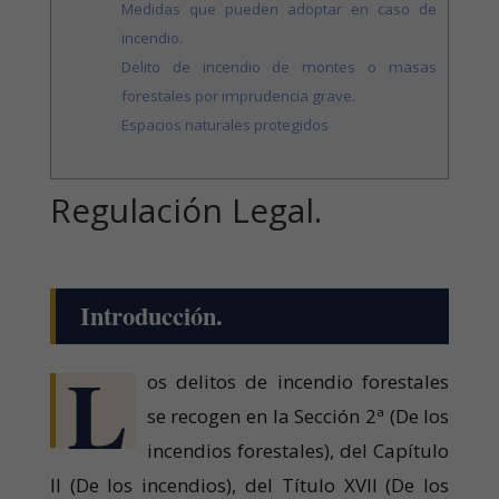
Medidas que pueden adoptar en caso de
incendio.
Delito de incendio de montes o masas
forestales por imprudencia grave.
Espacios naturales protegidos
Regulación Legal.
Introducción.
L
os delitos de incendio forestales
se recogen en la Sección 2ª (De los
incendios forestales), del Capítulo
II (De los incendios), del Título XVII (De los