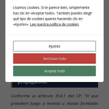
recursos afectados
”.
Usamos cookies. Si te parece bien, simplemente
haz clic en «Aceptar todo». También puedes elegir
Además, el artículo 353. 2 impone las
qué tipo de cookies quieres haciendo clic en
mismas penas cuando el autor actúe
«Ajustes».
Lee nuestra política de cookies
para obtener un beneficio económico
con los efectos derivados del incendio.
Ajustes
Rechazar todo
Aceptar todo
Delito de incendio sin
propagación.
Conforme al artículo 354.1 del CP, “
El que
prendiere fuego a montes o masas forestales