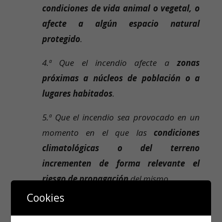
condiciones de vida animal o vegetal, o
afecte a algún espacio natural
protegido
.
4.ª Que el incendio afecte a
zonas
próximas a núcleos de población o a
lugares habitados
.
5.ª Que el incendio sea provocado en un
momento en el que las
condiciones
climatológicas o del terreno
incrementen
de forma relevante el
riesgo
de propagación
del mismo.
Cookies
6.ª En todo caso, cuando se ocasione
grave deterioro o destrucción de los