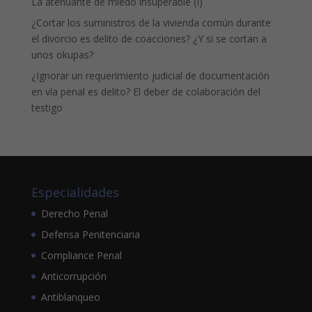
La atenuante de miedo insuperable (I)
¿Cortar los suministros de la vivienda común durante
el divorcio es delito de coacciones? ¿Y si se cortan a
unos okupas?
¿Ignorar un requerimiento judicial de documentación
en vía penal es delito? El deber de colaboración del
testigo
Especialidades
Derecho Penal
Defensa Penitenciaria
Compliance Penal
Anticorrupción
Antiblanqueo