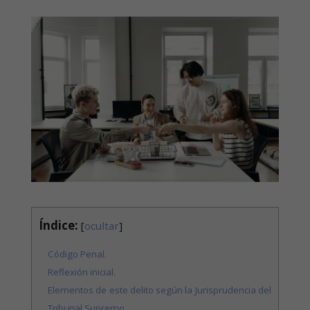
Índice:
[
ocultar
]
Código Penal.
Reflexión inicial.
Elementos de este delito según la Jurisprudencia del
Tribunal Supremo.