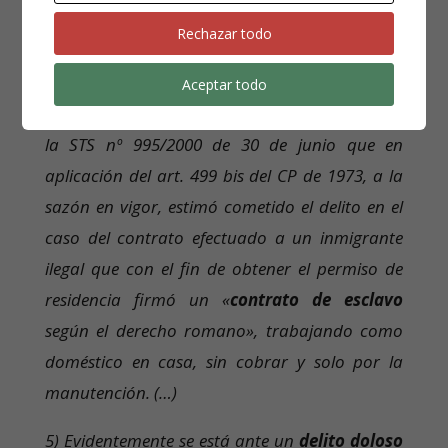
En general debe de tratarse de violaciones del
Rechazar todo
orden público social que se proyecta sobre la
protección de las conclusiones de trabajo o de
Aceptar todo
Seguridad Social. En este sentido, se puede citar
la STS nº
995/2000 de 30 de junio que en
aplicación del art. 499 bis del CP de 1973, a la
sazón en vigor, estimó cometido el delito en el
caso del contrato efectuado a un inmigrante
ilegal que con el fin de obtener el permiso de
residencia firmó un «
contrato de esclavo
según el derecho romano», trabajando como
doméstico en casa, sin cobrar y solo por la
manutención. (…)
5) Evidentemente se está ante un
delito doloso