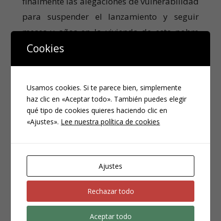
finalmente las alegaciones de vulnerabilidad
para suspender el lanzamiento y seguir
meses y años en la vivienda de esta pobre
Cookies
mujer, en la propiedad de una señora que
para poder comprar esa pequeña vivienda
no ha desayunado fuera de su casa en toda
Usamos cookies. Si te parece bien, simplemente
su vida.
haz clic en «Aceptar todo». También puedes elegir
qué tipo de cookies quieres haciendo clic en
«Ajustes».
Lee nuestra política de cookies
Así de cruel, injusta, inmerecida grotesca e
incomprensible es esta situación – que
Ajustes
permite el gobierno -para una persona
ejemplar.
Rechazar todo
Aceptar todo