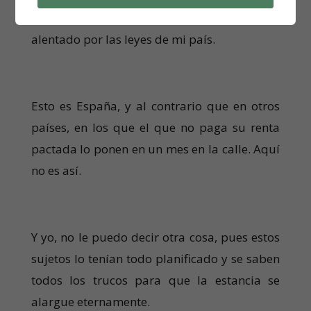
Un robo mensual, programado, permitido y
alentado por las leyes de mi país.
Esto es España, y al contrario que en otros
países, en los que el que no paga su renta
pactada lo ponen en un mes en la calle. Aquí
no es así.
Y yo, no le puedo decir otra cosa, pues estos
sujetos lo tenían todo planificado y se saben
todos los trucos para que la estancia se
alargue eternamente.