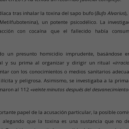
íaca tras inhalar la toxina del sapo bufo (
Bufo Alvarius
)
tilfubotenina), un potente psicodélico. La investiga
racción con cocaína que el fallecido había consu
sido un presunto homicidio imprudente,
basándose e
l y su prima al organizar y dirigir un ritual «
irraci
ontar con los conocimientos o medios sanitarios adecu
ícita y peligrosa. Asimismo, se investigaba a la prima
amaron al 112 «
veinte minutos después del desvanecimiento
rtante papel de la acusación particular, la posible comi
a, alegando que la toxina es una sustancia que no d