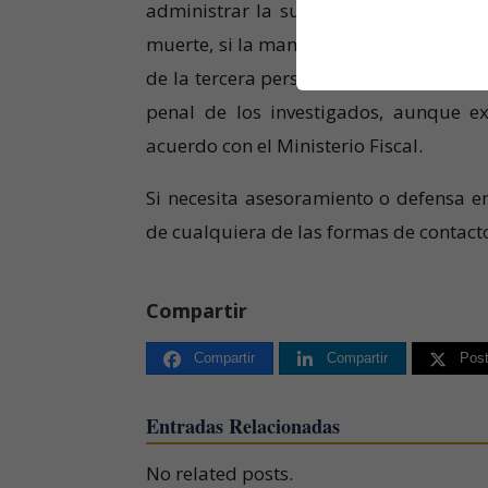
administrar la sustancia constituyó 
muerte, si la manipulación de la toxina 
de la tercera persona constituye un deli
penal de los investigados, aunque ex
acuerdo con el Ministerio Fiscal.
Si necesita asesoramiento o defensa e
de cualquiera de las formas de contac
Compartir
Compartir
Compartir
Pos
Entradas Relacionadas
No related posts.