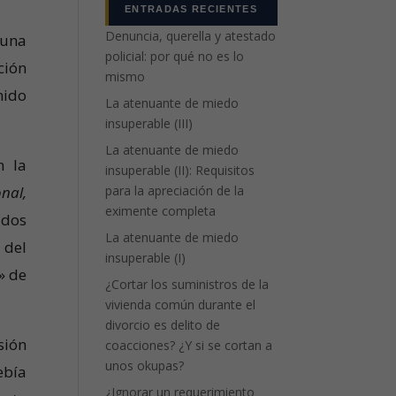
ENTRADAS RECIENTES
Denuncia, querella y atestado
, una
policial: por qué no es lo
ción
mismo
mido
La atenuante de miedo
insuperable (III)
La atenuante de miedo
n la
insuperable (II): Requisitos
onal,
para la apreciación de la
eximente completa
ados
La atenuante de miedo
 del
insuperable (I)
» de
¿Cortar los suministros de la
vivienda común durante el
divorcio es delito de
sión
coacciones? ¿Y si se cortan a
unos okupas?
ebía
¿Ignorar un requerimiento