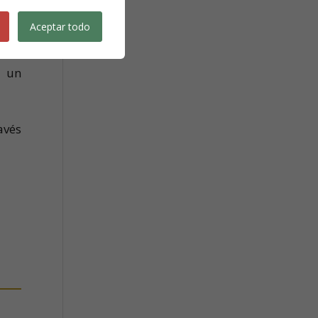
ó la
Aceptar todo
ucta
idad
a un
avés