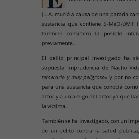
J.L.A. murió a causa de una parada card
sustancia que contiene 5-MeO-DMT (Me
también consideró la posible inte
previamente.
El delito principal investigado ha 
supuesta imprudencia
de Nacho Vida
temerario y muy peligroso
» y por no c
para una sustancia que conocía como il
actor y a un amigo del actor ya que ll
la víctima.
También se ha investigado, con un impo
de un delito
contra la salud públic