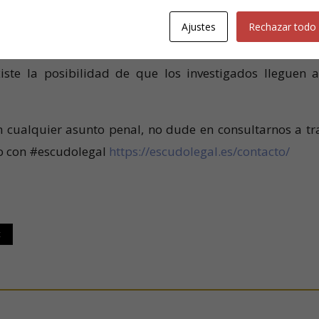
una imprudencia grave (homicidio imprudente) que caus
Ajustes
Rechazar todo
constituye un delito contra la salud pública y si la cond
to de encubrimiento. El juicio clarificará la responsabil
iste la posibilidad de que los investigados lleguen 
n cualquier asunto penal, no dude en consultarnos a tr
to con #escudolegal
https://escudolegal.es/contacto/
t