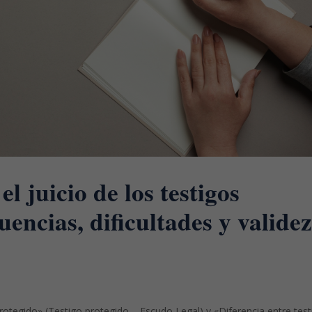
l juicio de los testigos
encias, dificultades y valide
rotegido» (Testigo protegido – Escudo Legal) y «Diferencia entre test