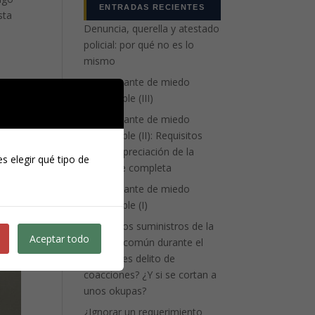
ENTRADAS RECIENTES
sta
Denuncia, querella y atestado
policial: por qué no es lo
mismo
La atenuante de miedo
insuperable (III)
La atenuante de miedo
insuperable (II): Requisitos
para la apreciación de la
s elegir qué tipo de
eximente completa
La atenuante de miedo
insuperable (I)
¿Cortar los suministros de la
Aceptar todo
vivienda común durante el
divorcio es delito de
coacciones? ¿Y si se cortan a
unos okupas?
¿Ignorar un requerimiento