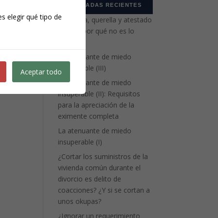
ENTRADAS RECIENTES
s elegir qué tipo de
Denuncia, querella y atestado
policial: por qué no es lo
mismo
La atenuante de miedo
insuperable (III)
Aceptar todo
La atenuante de miedo
insuperable (II): Requisitos
para la apreciación de la
eximente completa
La atenuante de miedo
insuperable (I)
¿Cortar los suministros de la
vivienda común durante el
divorcio es delito de
coacciones? ¿Y si se cortan a
unos okupas?
¿Ignorar un requerimiento