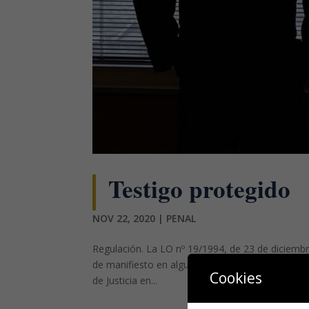
Testigo protegido
NOV 22, 2020
|
PENAL
Regulación. La LO nº 19/1994, de 23 de diciembr
de manifiesto en algunos casos las reticencias de
Cookies
de Justicia en...