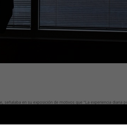
e, señalaba en su exposición de motivos que “La experiencia diaria 
 los ciudadanos a colaborar con la policía judicial y con la Administr