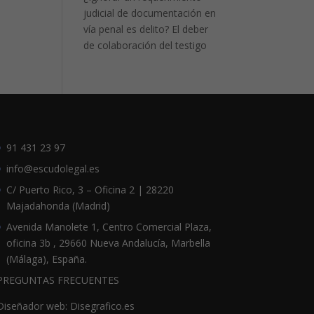
judicial de documentación en
vía penal es delito? El deber
de colaboración del testigo
91 431 23 97
info@escudolegal.es
C/ Puerto Rico, 3 – Oficina 2 | 28220
Majadahonda (Madrid)
Avenida Manolete 1, Centro Comercial Plaza,
oficina 3b , 29660 Nueva Andalucía, Marbella
(Málaga), España.
PREGUNTAS FRECUENTES
Diseñador web: Disegrafico.es