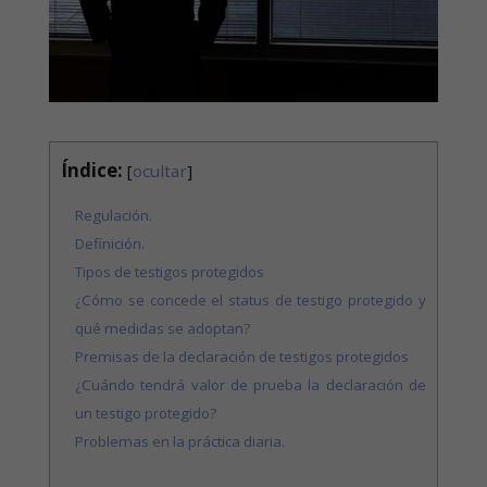
Índice:
[
ocultar
]
Regulación.
Definición.
Tipos de testigos protegidos
¿Cómo se concede el status de testigo protegido y
qué medidas se adoptan?
Premisas de la declaración de testigos protegidos
¿Cuándo tendrá valor de prueba la declaración de
un testigo protegido?
Problemas en la práctica diaria.