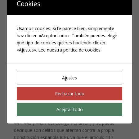
Cookies
Usamos cookies. Si te parece bien, simplemente
haz clic en «Aceptar todo». También puedes elegir
qué tipo de cookies quieres haciendo clic en
«Ajustes».
Lee nuestra política de cookies
Los delitos de
prevaricación
Ajustes
cometidos por Jueces
Rechazar todo
DIC 11, 2020
|
PENAL
Aceptar todo
Introducción. Vienen regulados en los artículos 446,
447, 448 y 449.1 del Código Penal (CP) y se puede
decir que son delitos que atentan contra la propia
Constitución española (CE), ya que el artículo 117