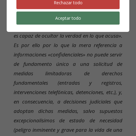
Rechazar todo
venganza, autoexculpación, beneficio personal,
etc., así como el antiguo brocardo de que
Aceptar todo
«quien oculta su rostro para acusar, también
es capaz de ocultar la verdad en lo que acusa».
Es por ello por lo que la mera referencia a
informaciones «confidenciales» no puede servir
de fundamento único a una solicitud de
medidas limitadoras de derechos
fundamentales (entradas y registros,
intervenciones telefónicas, detenciones, etc.), y,
en consecuencia, a decisiones judiciales que
adoptan dichas medidas, salvo supuestos
excepcionalísimos de estado de necesidad
(peligro inminente y grave para la vida de una