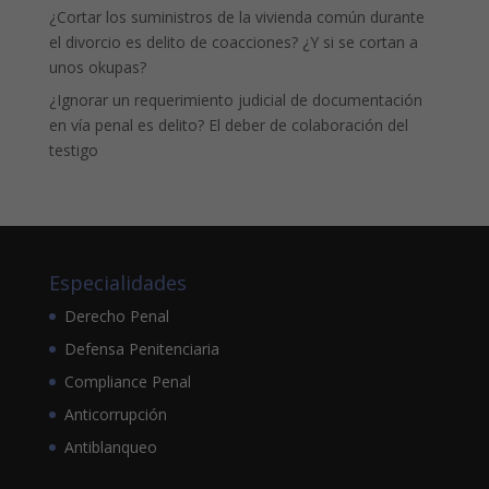
¿Cortar los suministros de la vivienda común durante
el divorcio es delito de coacciones? ¿Y si se cortan a
unos okupas?
¿Ignorar un requerimiento judicial de documentación
en vía penal es delito? El deber de colaboración del
testigo
Especialidades
Derecho Penal
Defensa Penitenciaria
Compliance Penal
Anticorrupción
Antiblanqueo