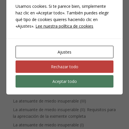
Usamos cookies. Si te parece bien, simplemente
haz clic en «Aceptar todo». También puedes elegir
CATEGORÍAS
qué tipo de cookies quieres haciendo clic en
Compliance
«Ajustes».
Lee nuestra política de cookies
Noticias
Penal
Penitenciario
Ajustes
Uncategorized
Rechazar todo
ENTRADAS RECIENTES
Aceptar todo
Denuncia, querella y atestado policial: por qué no es lo
mismo
La atenuante de miedo insuperable (III)
La atenuante de miedo insuperable (II): Requisitos para
la apreciación de la eximente completa
La atenuante de miedo insuperable (I)