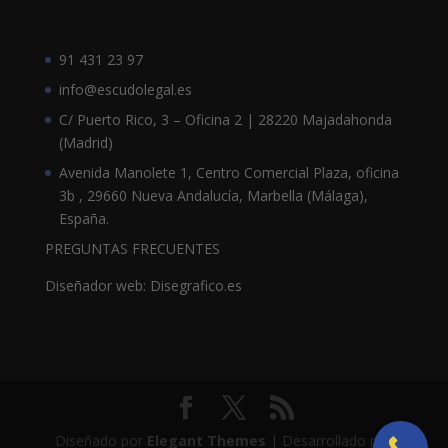
91 431 23 97
info@escudolegal.es
C/ Puerto Rico, 3 – Oficina 2 | 28220 Majadahonda
(Madrid)
Avenida Manolete 1, Centro Comercial Plaza, oficina
3b , 29660 Nueva Andalucía, Marbella (Málaga),
España.
PREGUNTAS FRECUENTES
Diseñador web: Disegrafico.es
Diseñado por
Elegant Themes
| Desarrollado por