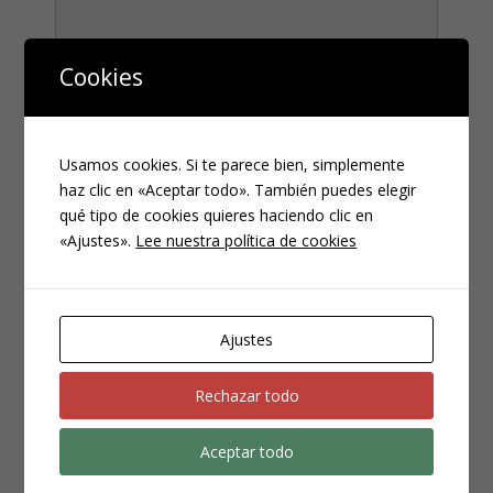
Cookies
Teléfono
*
Usamos cookies. Si te parece bien, simplemente
haz clic en «Aceptar todo». También puedes elegir
qué tipo de cookies quieres haciendo clic en
«Ajustes».
Lee nuestra política de cookies
Ajustes
CATEGORÍAS
Compliance
Rechazar todo
Noticias
Penal
Aceptar todo
Penitenciario