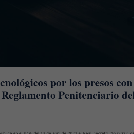
cnológicos por los presos con
l Reglamento Penitenciario de
ublica en el BOE del 13 de abril de 2022 el Real Decreto 268/2022, d