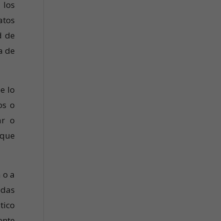
 los
atos
d de
a de
e lo
os o
ar o
 que
 o a
adas
tico
ente