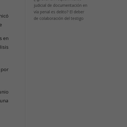
judicial de documentación en
vía penal es delito? El deber
nicó
de colaboración del testigo
e
s en
isis
 por
unio
 una