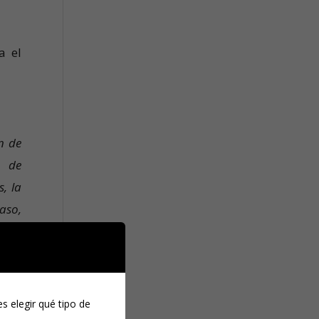
a el
n de
s de
, la
aso,
ales
rior,
s elegir qué tipo de
 a su