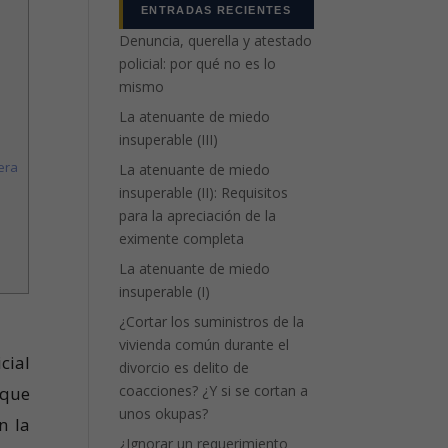
ENTRADAS RECIENTES
Denuncia, querella y atestado
policial: por qué no es lo
mismo
La atenuante de miedo
insuperable (III)
era
La atenuante de miedo
insuperable (II): Requisitos
para la apreciación de la
eximente completa
La atenuante de miedo
insuperable (I)
¿Cortar los suministros de la
vivienda común durante el
cial
divorcio es delito de
coacciones? ¿Y si se cortan a
 que
unos okupas?
n la
¿Ignorar un requerimiento