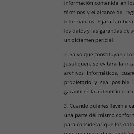
información contenida en los 
términos y el alcance del reg
informáticos. Fijará también
los datos y las garantías de 
un dictamen pericial.
2. Salvo que constituyan el o
justifiquen, se evitará la i
archivos informáticos, cua
propietario y sea posible
garanticen la autenticidad e 
3. Cuando quienes lleven a ca
una parte del mismo conform
para considerar que los dat
o en una parte de él, podrán