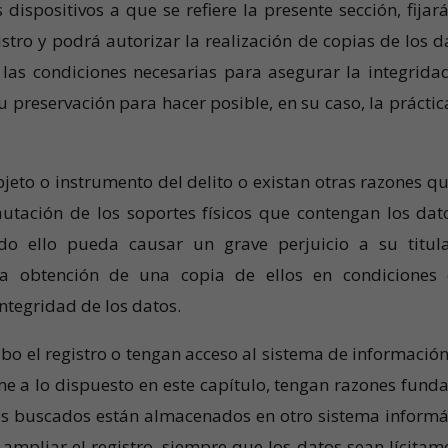
dispositivos a que se refiere la presente sección, fijará
istro y podrá autorizar la realización de copias de los d
 las condiciones necesarias para asegurar la integrida
su preservación para hacer posible, en su caso, la práctic
bjeto o instrumento del delito o existan otras razones qu
ncautación de los soportes físicos que contengan los dat
ndo ello pueda causar un grave perjuicio a su titul
 la obtención de una copia de ellos en condiciones
integridad de los datos.
bo el registro o tengan acceso al sistema de información
e a lo dispuesto en este capítulo, tengan razones fund
os buscados están almacenados en otro sistema informá
 ampliar el registro, siempre que los datos sean lícitam