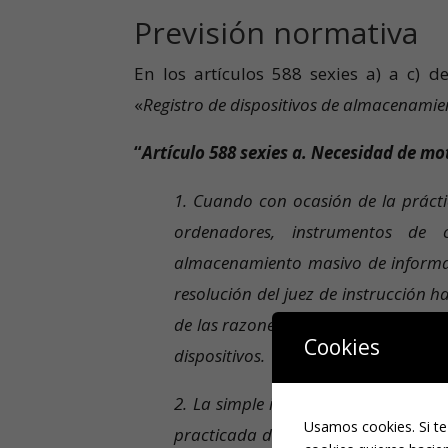
Previsión normativa
En los artículos 588 sexies a) a c) d
«
Registro de dispositivos de almacenamie
“
Artículo 588 sexies a. Necesidad de mo
1. Cuando con ocasión de la práctic
ordenadores, instrumentos de c
almacenamiento masivo de informaci
resolución del juez de instrucción h
de las razones que legitiman el acce
Cookies
dispositivos.
2. La simple incautación de cualquie
Usamos cookies. Si te
practicada durante el transcurso de l