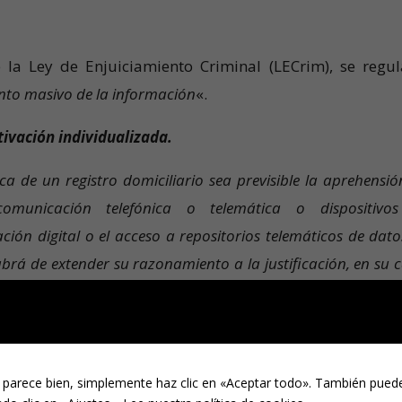
e la Ley de Enjuiciamiento Criminal (LECrim), se regul
nto masivo de la información
«.
tivación individualizada.
a de un registro domiciliario sea previsible la aprehensió
omunicación telefónica o telemática o dispositivo
ón digital o el acceso a repositorios telemáticos de datos
abrá de extender su razonamiento a la justificación, en su c
so de los agentes facultados a la información contenida en t
ra de los dispositivos a los que se refiere el apartado ante
 parece bien, simplemente haz clic en «Aceptar todo». También puede
a diligencia de registro domiciliario, no legitima el acceso