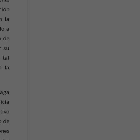
ción
n la
lo a
o de
y su
 tal
a la
haga
icía
tivo
o de
ones