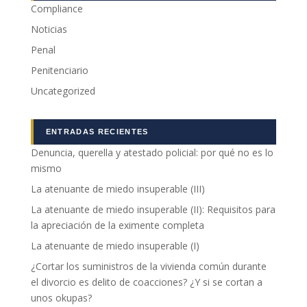
podamos
Compliance
mejorar la
Noticias
funcionalidad
y estructura
Penal
de la web, en
base a cómo
Penitenciario
se usa la web.
Uncategorized
Experiencia
ENTRADAS RECIENTES
Para que
Denuncia, querella y atestado policial: por qué no es lo
nuestra web
funcione lo
mismo
mejor posible
La atenuante de miedo insuperable (III)
durante tu
visita. Si
La atenuante de miedo insuperable (II): Requisitos para
rechaza estas
la apreciación de la eximente completa
cookies,
La atenuante de miedo insuperable (I)
algunas
funcionalidades
¿Cortar los suministros de la vivienda común durante
desaparecerán
el divorcio es delito de coacciones? ¿Y si se cortan a
de la web.
unos okupas?