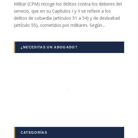
Militar (CPM) recoge los delitos contra los deberes del
servicio, que en su Capítulos I y II se refiere a los
delitos de cobardía (artículos 51 a 54) y de deslealtad
(artículo 55), cometidos por militares. Según...
¿NECESITAS UN ABOGADO?
Necesarias
Estas
cookies no
son
opcionales.
Son
necesarias
para que
funcione la
web.
Estadísticas
CATEGORÍAS
Para que