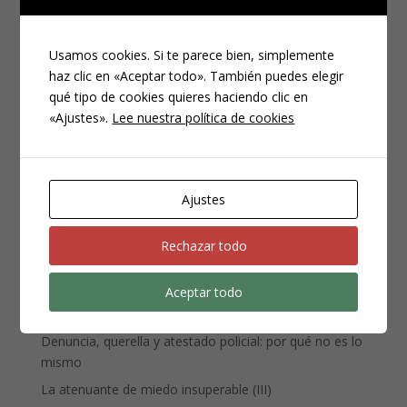
Usamos cookies. Si te parece bien, simplemente
haz clic en «Aceptar todo». También puedes elegir
qué tipo de cookies quieres haciendo clic en
«Ajustes».
Lee nuestra política de cookies
CATEGORÍAS
Compliance
Noticias
Ajustes
Penal
Penitenciario
Rechazar todo
Uncategorized
Aceptar todo
ENTRADAS RECIENTES
Denuncia, querella y atestado policial: por qué no es lo
mismo
La atenuante de miedo insuperable (III)