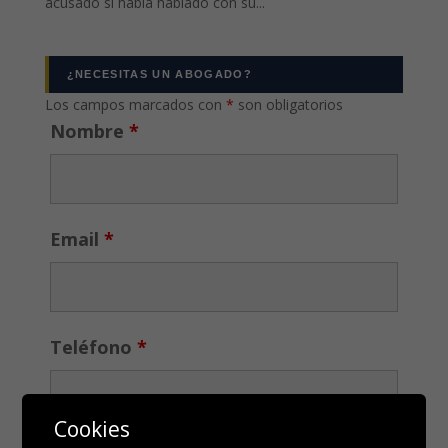
acusado si había hablado con su...
¿NECESITAS UN ABOGADO?
Los campos marcados con
*
son obligatorios
Nombre
*
Email
*
Teléfono
*
Cookies