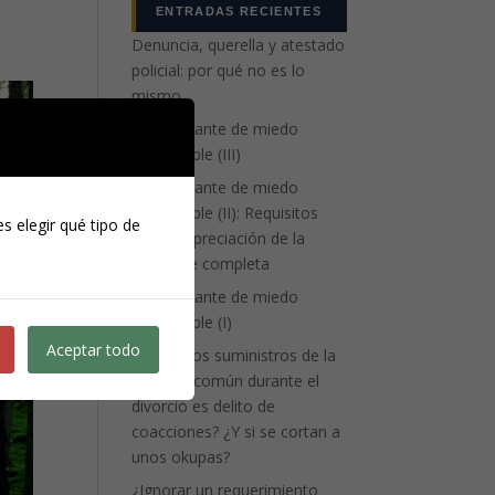
ENTRADAS RECIENTES
Denuncia, querella y atestado
policial: por qué no es lo
mismo
La atenuante de miedo
insuperable (III)
La atenuante de miedo
insuperable (II): Requisitos
s elegir qué tipo de
para la apreciación de la
eximente completa
La atenuante de miedo
insuperable (I)
Aceptar todo
¿Cortar los suministros de la
vivienda común durante el
divorcio es delito de
coacciones? ¿Y si se cortan a
unos okupas?
¿Ignorar un requerimiento