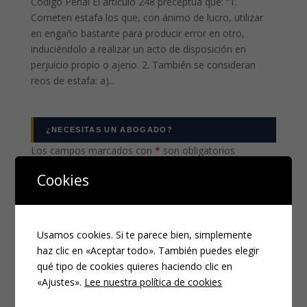
Código Penal El artículo 248 preceptúa que: “1.
Cometen estafa los que, con ánimo de lucro, utilizar
en engaño bastante para producir error en otro,
induciéndolo a realizar un acto de disposición en
perjuicio propio o ajeno. 2. También se consideran
reos de estafa: a)...
¿NECESITAS UN ABOGADO?
Los campos marcados con
*
son obligatorios
Nombre
*
Cookies
Usamos cookies. Si te parece bien, simplemente
Email
*
haz clic en «Aceptar todo». También puedes elegir
qué tipo de cookies quieres haciendo clic en
«Ajustes».
Lee nuestra política de cookies