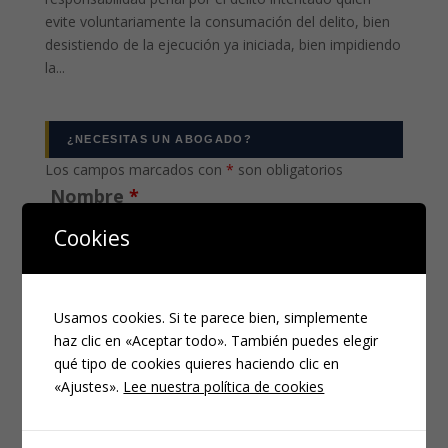
evite voluntariamente la consumación del delito, bien
desistiendo de la ejecución ya iniciada, bien impidiendo
la...
¿NECESITAS UN ABOGADO?
Los campos marcados con
*
son obligatorios
Nombre
*
Cookies
Email
*
Usamos cookies. Si te parece bien, simplemente
haz clic en «Aceptar todo». También puedes elegir
qué tipo de cookies quieres haciendo clic en
«Ajustes».
Lee nuestra política de cookies
Teléfono
*