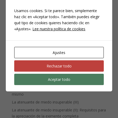
Usamos cookies. Si te parece bien, simplemente
haz clic en «Aceptar todo». También puedes elegir
qué tipo de cookies quieres haciendo clic en
CATEGORÍAS
«Ajustes».
Lee nuestra política de cookies
Compliance
Noticias
Penal
Ajustes
Penitenciario
Uncategorized
Rechazar todo
Aceptar todo
ENTRADAS RECIENTES
Denuncia, querella y atestado policial: por qué no es lo
mismo
La atenuante de miedo insuperable (III)
La atenuante de miedo insuperable (II): Requisitos para
la apreciación de la eximente completa