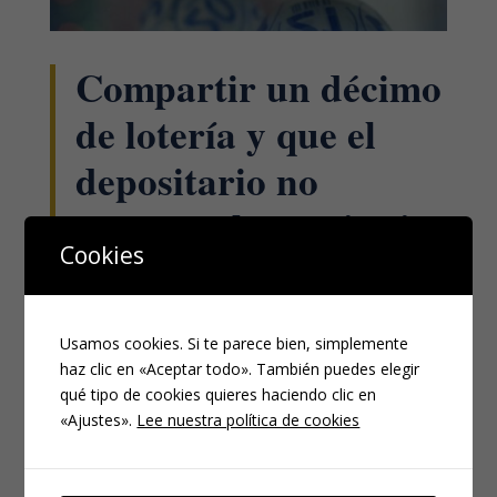
Compartir un décimo
de lotería y que el
depositario no
reparta el premio si
Cookies
resulta premiado es
un delito de
Usamos cookies. Si te parece bien, simplemente
apropiación indebida.
haz clic en «Aceptar todo». También puedes elegir
qué tipo de cookies quieres haciendo clic en
DIC 22, 2022
|
PENAL
«Ajustes».
Lee nuestra política de cookies
Caso real. Feliciano y Eloy tenían la costumbre, desde
hace unos años, de intercambiar participaciones de