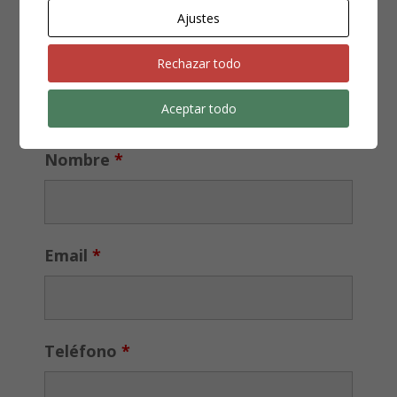
dos décimos de lotería del Sorteo de Navidad, jugando
Ajustes
cada uno de ellos 10 euros de cada décimo, esto es la
mitad del valor de cada billete. A mediados de...
Rechazar todo
Aceptar todo
¿NECESITAS UN ABOGADO?
Los campos marcados con
*
son obligatorios
Nombre
*
Email
*
Teléfono
*