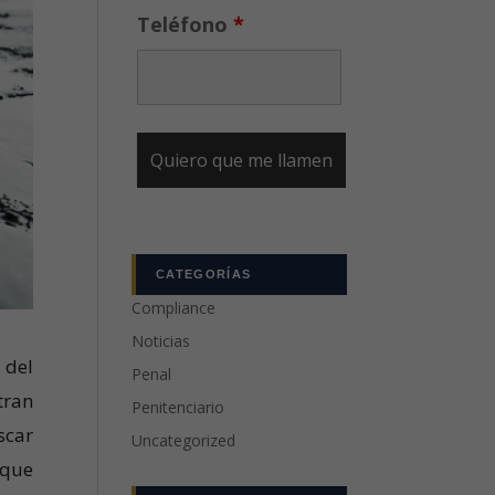
Teléfono
*
CATEGORÍAS
Compliance
Noticias
 del
Penal
tran
Penitenciario
scar
Uncategorized
nque