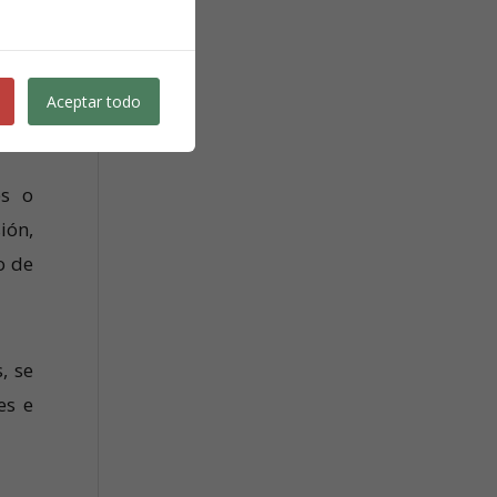
Aceptar todo
es o
ión,
o de
, se
es e