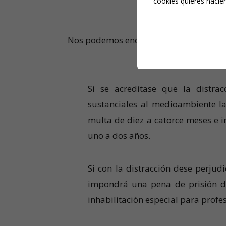
cookies quieres hacien
Nos podemos encontrar, por tanto, ante
Si se acreditase que la distr
sustanciales al medioambiente la
multa de diez a catorce meses e i
uno a dos años.
Si con la distracción dese perjud
impondrá una pena de prisión de
inhabilitación especial para profes