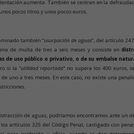
 tentación aumenta. También se centran en la defraudac
nos pocos litros y unos pocos euros.
nominado también “
usurpación de aguas
”, del artículo 24
pena de multa de tres a seis meses y consiste en
distr
uas de uso público o privativo, o de su embalse natur
ro si la “
utilidad reportada
” no supera los 400 euros, s
de uno a tres meses. En este caso, no existe una penal
tricciones.
 distracción de aguas, podríamos encontramos ante un de
los artículos 325 del Código Penal, castigado con pena
cial para profesión u oficio, cuando se dan determin