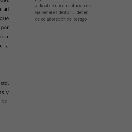
judicial de documentación en
s al
vía penal es delito? El deber
 que
de colaboración del testigo
 por
ctar
e la
sto,
as y
 del