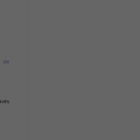
o de
avés