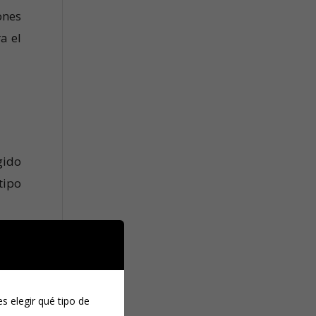
ones
a el
gido
tipo
como
tado
para
s elegir qué tipo de