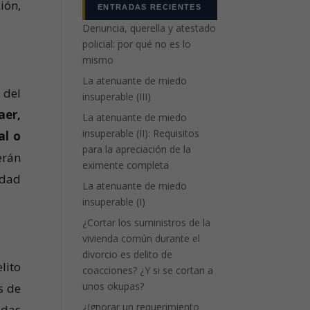
ión,
ENTRADAS RECIENTES
Denuncia, querella y atestado
policial: por qué no es lo
mismo
La atenuante de miedo
7 del
insuperable (III)
aer,
La atenuante de miedo
insuperable (II): Requisitos
al o
para la apreciación de la
erán
eximente completa
idad
La atenuante de miedo
insuperable (I)
¿Cortar los suministros de la
vivienda común durante el
divorcio es delito de
lito
coacciones? ¿Y si se cortan a
unos okupas?
s de
¿Ignorar un requerimiento
adas