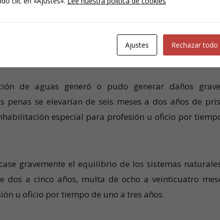
do clic en «Ajustes».
Lee nuestra política de cookies
 varios supuestos:
Ajustes
Rechazar todo
acción de aguas generó o pudo generar daños grav
s penas se elevarían de seis meses a dos años de pris
nhabilitación especial para profesión u oficio por tiemp
icase gravemente el equilibrio de los sistemas naturales
 dos a cinco años, multa de ocho a veinticuatro mes
ión u oficio por tiempo de uno a tres años.