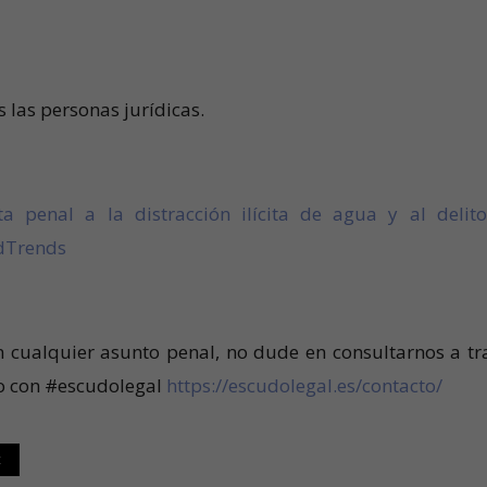
s las personas jurídicas.
ta penal a la distracción ilícita de agua y al delit
ndTrends
n cualquier asunto penal, no dude en consultarnos a tr
to con #escudolegal
https://escudolegal.es/contacto/
t