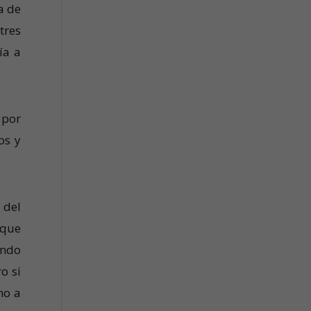
a de
tres
ía a
 por
os y
 del
 que
ando
o si
no a