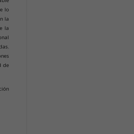
able
e lo
n la
e la
onal
das.
ones
d de
ción