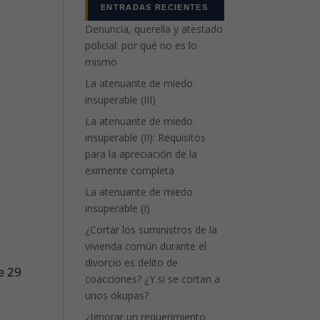
ENTRADAS RECIENTES
Denuncia, querella y atestado
policial: por qué no es lo
mismo
La atenuante de miedo
insuperable (III)
La atenuante de miedo
insuperable (II): Requisitos
para la apreciación de la
eximente completa
La atenuante de miedo
insuperable (I)
¿Cortar los suministros de la
vivienda común durante el
divorcio es delito de
e 29
coacciones? ¿Y si se cortan a
unos okupas?
¿Ignorar un requerimiento