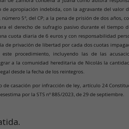
ncial de Zamora condena a Juana como autora respons
 de apropiación indebida, con la agravante del valor d
 número 5º, del CP; a la pena de prisión de dos años, co
para el derecho de sufragio pasivo durante el tiempo d
na cuota diaria de 6 euros y con responsabilidad pers
ía de privación de libertad por cada dos cuotas impaga
este procedimiento, incluyendo las de las acusaci
egrar a la comunidad hereditaria de Nicolás la cantida
egal desde la fecha de los reintegros.
 de casación por infracción de ley, artículo 24 Constitu
desestima por la STS nº 885/2023, de 29 de septiembre.
tida.