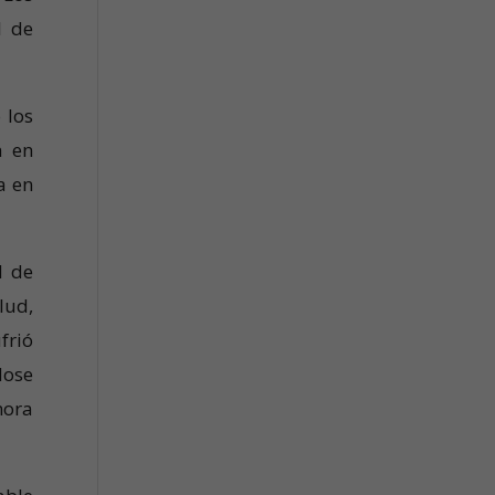
1 de
 los
n en
a en
d de
lud,
frió
dose
mora