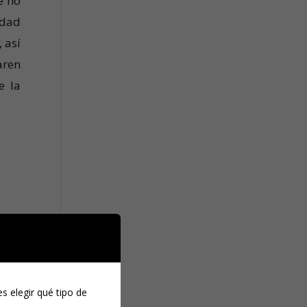
e no
idad
 así
aren
e la
caja
fera
s elegir qué tipo de