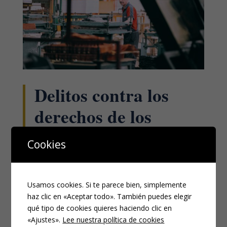
Delitos contra los
derechos de los
trabajadores (VII):
Cookies
Explotación laboral
de personas
Usamos cookies. Si te parece bien, simplemente
extranjeras sin
haz clic en «Aceptar todo». También puedes elegir
qué tipo de cookies quieres haciendo clic en
permiso laboral
«Ajustes».
Lee nuestra política de cookies