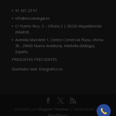
91 431 23 97
info@escudolegal.es
C/ Puerto Rico, 3 – Oficina 2 | 28220 Majadahonda
(Madrid)
Avenida Manolete 1, Centro Comercial Plaza, oficina
3b , 29660 Nueva Andalucía, Marbella (Málaga),
España.
PREGUNTAS FRECUENTES
Diseñador web: Disegrafico.es
Diseñado por
Elegant Themes
| Desarrollado por
WordPress