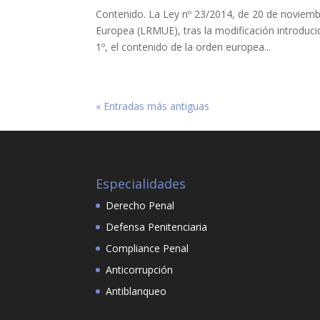
Contenido. La Ley nº 23/2014, de 20 de noviemb
Europea (LRMUE), tras la modificación introducid
1º, el contenido de la orden europea...
« Entradas más antiguas
Especialidades
Derecho Penal
Defensa Penitenciaria
Compliance Penal
Anticorrupción
Antiblanqueo