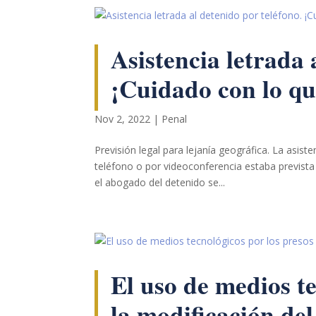
Asistencia letrada 
¡Cuidado con lo qu
Nov 2, 2022
|
Penal
Necesarias
Estas
Previsión legal para lejanía geográfica. La asist
cookies no
son
teléfono o por videoconferencia estaba prevista 
opcionales.
el abogado del detenido se...
Son
necesarias
para que
funcione la
web.
El uso de medios te
Estadísticas
la modificación de
Para que