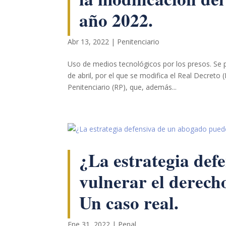
podamos
año 2022.
mejorar la
funcionalidad
y estructura
de la web, en
Abr 13, 2022
|
Penitenciario
base a cómo
se usa la web.
Uso de medios tecnológicos por los presos. Se p
de abril, por el que se modifica el Real Decreto
Penitenciario (RP), que, además...
Experiencia
Para que
nuestra web
funcione lo
mejor posible
durante tu
¿La estrategia def
visita. Si
rechaza estas
cookies,
vulnerar el derecho
algunas
funcionalidades
Un caso real.
desaparecerán
de la web.
Ene 31, 2022
|
Penal