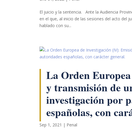
Marketing
El juicio y la sentencia. Ante la Audiencia Provi
Al compartir tus
en el que, al inicio de las sesiones del acto del
intereses y
hablado con su...
comportamiento
mientras visitas
nuestro sitio,
aumentas la
posibilidad de
ver contenido y
ofertas
personalizados.
La Orden Europea 
y transmisión de u
investigación por p
españolas, con cará
Sep 1, 2021
|
Penal