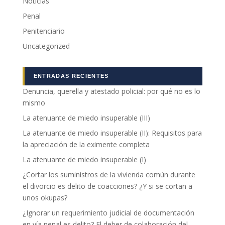
Noticias
Penal
Marketing
Al compartir tus
Penitenciario
intereses y
Uncategorized
comportamiento
mientras visitas
nuestro sitio,
aumentas la
ENTRADAS RECIENTES
posibilidad de
Denuncia, querella y atestado policial: por qué no es lo
ver contenido y
mismo
ofertas
personalizados.
La atenuante de miedo insuperable (III)
La atenuante de miedo insuperable (II): Requisitos para
la apreciación de la eximente completa
La atenuante de miedo insuperable (I)
¿Cortar los suministros de la vivienda común durante
el divorcio es delito de coacciones? ¿Y si se cortan a
unos okupas?
¿Ignorar un requerimiento judicial de documentación
en vía penal es delito? El deber de colaboración del