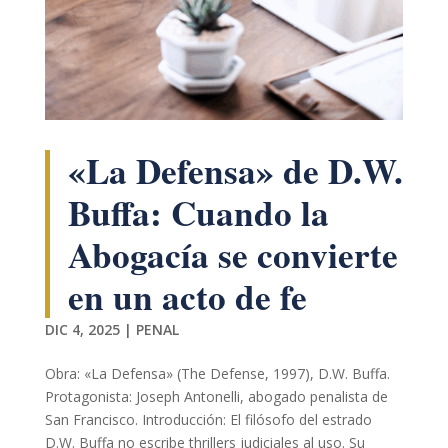
«La Defensa» de D.W.
Necesarias
Estas
Buffa: Cuando la
cookies no
son
Abogacía se convierte
opcionales.
Son
en un acto de fe
necesarias
para que
funcione la
DIC 4, 2025
|
PENAL
web.
Obra: «La Defensa» (The Defense, 1997), D.W. Buffa.
Protagonista: Joseph Antonelli, abogado penalista de
Estadísticas
San Francisco. Introducción: El filósofo del estrado
Para que
D.W. Buffa no escribe thrillers judiciales al uso. Su