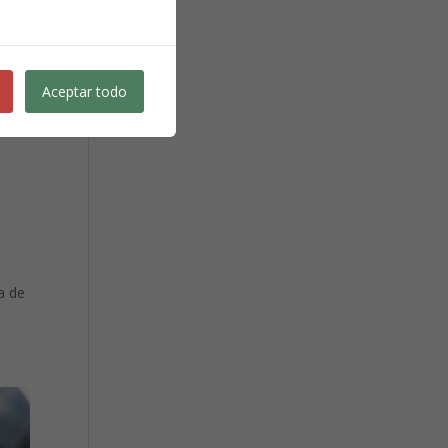
n
Aceptar todo
a de