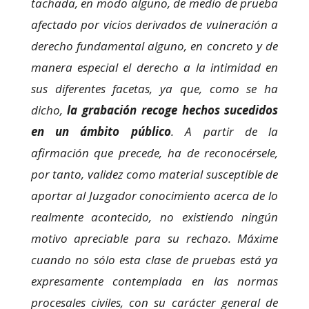
tachada, en modo alguno, de medio de prueba
afectado por vicios derivados de vulneración a
Marketing
Al compartir tus
derecho fundamental alguno, en concreto y de
intereses y
comportamiento
manera especial el derecho a la intimidad en
mientras visitas
sus diferentes facetas, ya que, como se ha
nuestro sitio,
aumentas la
dicho,
la grabación recoge hechos sucedidos
posibilidad de
ver contenido y
en un ámbito público
. A partir de la
ofertas
afirmación que precede, ha de reconocérsele,
personalizados.
por tanto, validez como material susceptible de
aportar al Juzgador conocimiento acerca de lo
realmente acontecido, no existiendo ningún
motivo apreciable para su rechazo. Máxime
cuando no sólo esta clase de pruebas está ya
expresamente contemplada en las normas
procesales civiles, con su carácter general de