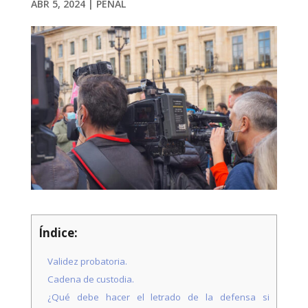
ABR 5, 2024
|
PENAL
Necesarias
Estas
cookies no
son
opcionales.
Son
necesarias
para que
funcione la
Índice:
web.
Validez probatoria.
Cadena de custodia.
Estadísticas
¿Qué debe hacer el letrado de la defensa si
Para que