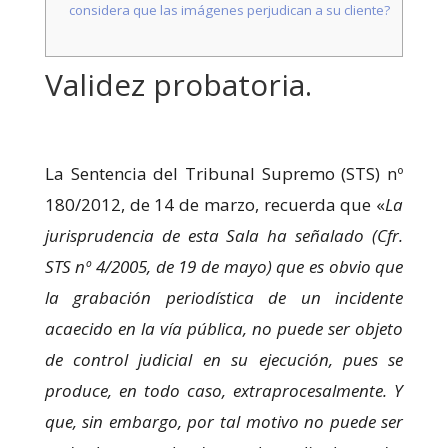
podamos
considera que las imágenes perjudican a su cliente?
mejorar la
funcionalidad
y estructura
Validez probatoria.
de la web, en
base a cómo
se usa la web.
La Sentencia del Tribunal Supremo (STS) nº
Experiencia
180/2012, de 14 de marzo, recuerda que «
La
Para que
nuestra web
jurisprudencia de esta Sala ha señalado (Cfr.
funcione lo
mejor posible
STS nº 4/2005, de 19 de mayo) que es obvio que
durante tu
la grabación periodística de un incidente
visita. Si
rechaza estas
acaecido en la vía pública, no puede ser objeto
cookies,
de control judicial en su ejecución, pues se
algunas
funcionalidades
produce, en todo caso, extraprocesalmente. Y
desaparecerán
de la web.
que, sin embargo, por tal motivo no puede ser