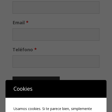
Email
*
Teléfono
*
Cookies
Usamos cookies. Si te parece bien, simplemente
CATEGORÍAS