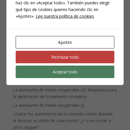
haz clic en «Aceptar todo». También puedes elegir
Compliance
qué tipo de cookies quieres haciendo clic en
Noticias
«Ajustes».
Lee nuestra política de cookies
Penal
Penitenciario
Uncategorized
Ajustes
Rechazar todo
ENTRADAS RECIENTES
Denuncia, querella y atestado policial: por qué no es lo
Aceptar todo
mismo
La atenuante de miedo insuperable (III)
La atenuante de miedo insuperable (II): Requisitos para
la apreciación de la eximente completa
La atenuante de miedo insuperable (I)
¿Cortar los suministros de la vivienda común durante
el divorcio es delito de coacciones? ¿Y si se cortan a
unos okupas?