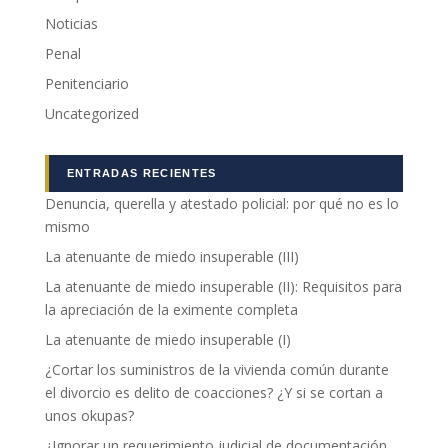
podamos
Noticias
mejorar la
funcionalidad
Penal
y estructura
de la web, en
Penitenciario
base a cómo
Uncategorized
se usa la web.
ENTRADAS RECIENTES
Experiencia
Denuncia, querella y atestado policial: por qué no es lo
Para que
nuestra web
mismo
funcione lo
La atenuante de miedo insuperable (III)
mejor posible
durante tu
La atenuante de miedo insuperable (II): Requisitos para
visita. Si
la apreciación de la eximente completa
rechaza estas
La atenuante de miedo insuperable (I)
cookies,
algunas
¿Cortar los suministros de la vivienda común durante
funcionalidades
el divorcio es delito de coacciones? ¿Y si se cortan a
desaparecerán
unos okupas?
de la web.
¿Ignorar un requerimiento judicial de documentación