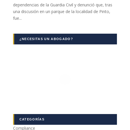
dependencias de la Guardia Civil y denunció que, tras
una discusión en un parque de la localidad de Pinto,
fue...
¿NECESITAS UN ABOGADO?
Necesarias
Estas
cookies no
son
opcionales.
Son
necesarias
para que
funcione la
web.
Estadísticas
CATEGORÍAS
Para que
Compliance