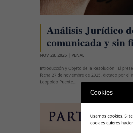
Análisis Jurídico d
comunicada y sin f
NOV 28, 2025
|
PENAL
Introducción y Objeto de la Resolución El present
fecha 27 de noviembre de 2025, dictado por el In
Leopoldo Puente...
Cookies
Usamos cookies. Si te
cookies quieres hacien