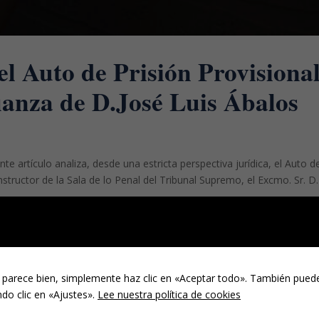
el Auto de Prisión Provisiona
ianza de D.José Luis Ábalos
e artículo analiza, desde una estricta perspectiva jurídica, el Auto d
structor de la Sala de lo Penal del Tribunal Supremo, el Excmo. Sr. D.
 parece bien, simplemente haz clic en «Aceptar todo». También puede
do clic en «Ajustes».
Lee nuestra política de cookies