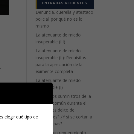
ENTRADAS RECIENTES
Denuncia, querella y atestado
policial: por qué no es lo
l
mismo
La atenuante de miedo
insuperable (III)
La atenuante de miedo
insuperable (II): Requisitos
para la apreciación de la
e
eximente completa
La atenuante de miedo
insuperable (I)
¿Cortar los suministros de la
vivienda común durante el
divorcio es delito de
s elegir qué tipo de
coacciones? ¿Y si se cortan a
unos okupas?
¿Ignorar un requerimiento