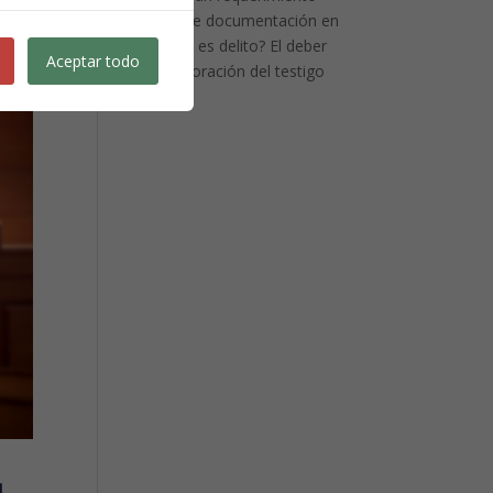
judicial de documentación en
vía penal es delito? El deber
Aceptar todo
de colaboración del testigo